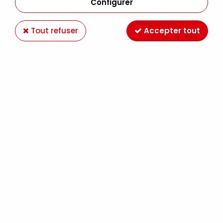
Configurer
Tout refuser
Accepter tout
RUBAN ORGANDI 7MM BLANC
Soyez le premier à donner votre avis !
2
,
59
€
TTC