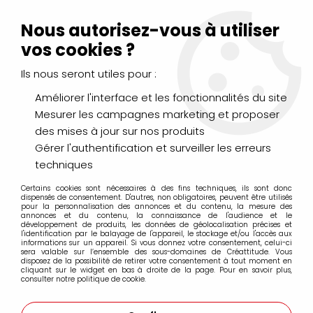
Livraison Mondial Relay offerte à partir de 99€ d'achats
(France, Belgique et Luxembourg)
Nous autorisez-vous à utiliser
Service client
Le Mans
02 43 43 95 56
ou par
mail
vos cookies ?
Ils nous seront utiles pour :
0
Améliorer l'interface et les fonctionnalités du site
Mesurer les campagnes marketing et proposer
Accueil
>
LOISIRS CRÉATIFS
>
Laines et Mercerie créative
>
des mises à jour sur nos produits
Rubans & Cordons
>
RUBAN ORGANDI 7MM BLANC
Gérer l'authentification et surveiller les erreurs
techniques
Certains cookies sont nécessaires à des fins techniques, ils sont donc
dispensés de consentement. D'autres, non obligatoires, peuvent être utilisés
pour la personnalisation des annonces et du contenu, la mesure des
annonces et du contenu, la connaissance de l'audience et le
développement de produits, les données de géolocalisation précises et
l'identification par le balayage de l'appareil, le stockage et/ou l'accès aux
informations sur un appareil. Si vous donnez votre consentement, celui-ci
sera valable sur l’ensemble des sous-domaines de Créattitude. Vous
disposez de la possibilité de retirer votre consentement à tout moment en
cliquant sur le widget en bas à droite de la page. Pour en savoir plus,
consulter notre politique de cookie.