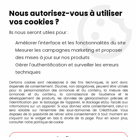
Livraison Mondial Relay offerte à partir de 99€ d'achats
(France, Belgique et Luxembourg)
Nous autorisez-vous à utiliser
Service client
Le Mans
02 43 43 95 56
ou par
mail
vos cookies ?
Ils nous seront utiles pour :
0
Améliorer l'interface et les fonctionnalités du site
Mesurer les campagnes marketing et proposer
Accueil
>
DESSIN & ARTS GRAPHIQUES
>
Marqueurs Acrylique
>
des mises à jour sur nos produits
Marqueurs acrylique Molotow
>
Recharges Molotow
>
RECHARGE MOLOTOW ONE4ALL BRUN NOISETTE 092
Gérer l'authentification et surveiller les erreurs
techniques
Certains cookies sont nécessaires à des fins techniques, ils sont donc
dispensés de consentement. D'autres, non obligatoires, peuvent être utilisés
pour la personnalisation des annonces et du contenu, la mesure des
annonces et du contenu, la connaissance de l'audience et le
développement de produits, les données de géolocalisation précises et
l'identification par le balayage de l'appareil, le stockage et/ou l'accès aux
informations sur un appareil. Si vous donnez votre consentement, celui-ci
sera valable sur l’ensemble des sous-domaines de Créattitude. Vous
disposez de la possibilité de retirer votre consentement à tout moment en
cliquant sur le widget en bas à droite de la page. Pour en savoir plus,
consulter notre politique de cookie.