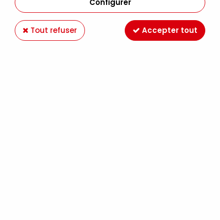
Configurer
Tout refuser
Accepter tout
RAMOLISSEUR FIMO 100G
Soyez le premier à donner votre avis !
5
,
40
€
TTC