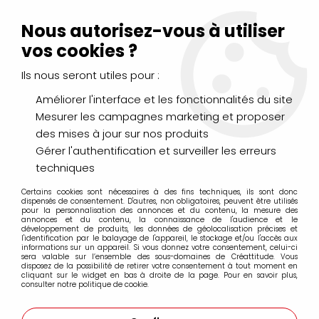
Livraison Mondial Relay offerte à partir de 99€ d'achats
(France, Belgique et Luxembourg)
Nous autorisez-vous à utiliser
Service client
Le Mans
02 43 43 95 56
ou par
mail
vos cookies ?
Ils nous seront utiles pour :
0
Améliorer l'interface et les fonctionnalités du site
Mesurer les campagnes marketing et proposer
Accueil
>
LOISIRS CRÉATIFS
>
Pâte FIMO
>
RAMOLISSEUR FIMO
des mises à jour sur nos produits
100G
Gérer l'authentification et surveiller les erreurs
techniques
Certains cookies sont nécessaires à des fins techniques, ils sont donc
dispensés de consentement. D'autres, non obligatoires, peuvent être utilisés
pour la personnalisation des annonces et du contenu, la mesure des
annonces et du contenu, la connaissance de l'audience et le
développement de produits, les données de géolocalisation précises et
l'identification par le balayage de l'appareil, le stockage et/ou l'accès aux
informations sur un appareil. Si vous donnez votre consentement, celui-ci
sera valable sur l’ensemble des sous-domaines de Créattitude. Vous
disposez de la possibilité de retirer votre consentement à tout moment en
cliquant sur le widget en bas à droite de la page. Pour en savoir plus,
consulter notre politique de cookie.