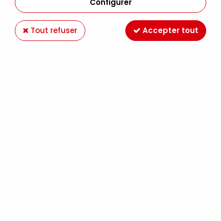
Configurer
Tout refuser
Accepter tout
Paiement en ligne 100%
Livraison en France et
sécurisé
Europe
Expédition Colissimo,
Retrait gratuit au
Mondial Relay France
magasin LE MANS