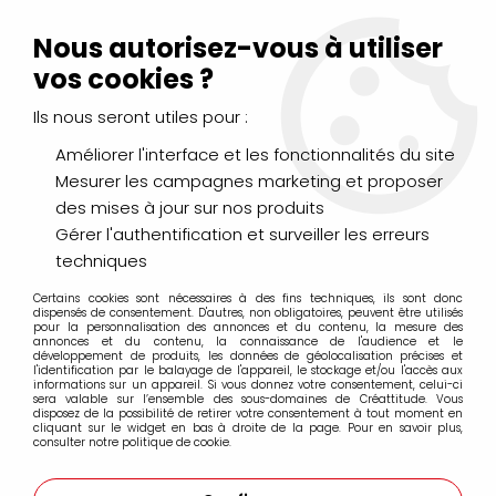
Livraison Mondial Relay offerte à partir de 99€ d'achats
(France, Belgique et Luxembourg)
Nous autorisez-vous à utiliser
Service client
Le Mans
02 43 43 95 56
ou par
mail
vos cookies ?
Ils nous seront utiles pour :
0
Améliorer l'interface et les fonctionnalités du site
Mesurer les campagnes marketing et proposer
Accueil
>
Destockage Bombe molotow
des mises à jour sur nos produits
Gérer l'authentification et surveiller les erreurs
Destockage Bombe molotow
techniques
Certains cookies sont nécessaires à des fins techniques, ils sont donc
dispensés de consentement. D'autres, non obligatoires, peuvent être utilisés
pour la personnalisation des annonces et du contenu, la mesure des
annonces et du contenu, la connaissance de l'audience et le
développement de produits, les données de géolocalisation précises et
l'identification par le balayage de l'appareil, le stockage et/ou l'accès aux
FILTRER
informations sur un appareil. Si vous donnez votre consentement, celui-ci
sera valable sur l’ensemble des sous-domaines de Créattitude. Vous
disposez de la possibilité de retirer votre consentement à tout moment en
cliquant sur le widget en bas à droite de la page. Pour en savoir plus,
consulter notre politique de cookie.
Aucune correspondance trouvée