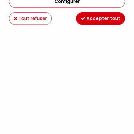
Configurer
Tout refuser
Accepter tout
PROMARKER WINSOR&NEWTON PRALINE O837
Soyez le premier à donner votre avis !