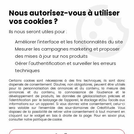
Livraison Mondial Relay offerte à partir de 99€ d'achats
(France, Belgique et Luxembourg)
Nous autorisez-vous à utiliser
Service client
Le Mans
02 43 43 95 56
ou par
mail
vos cookies ?
Ils nous seront utiles pour :
0
Améliorer l'interface et les fonctionnalités du site
Mesurer les campagnes marketing et proposer
Accueil
>
DESSIN & ARTS GRAPHIQUES
>
Marqueurs à Alcool
>
des mises à jour sur nos produits
Marqueurs à alcool Promarker
>
PROMARKER WINSOR&NEWTON
PRALINE O837
Gérer l'authentification et surveiller les erreurs
techniques
PROMO
-
20
%
Certains cookies sont nécessaires à des fins techniques, ils sont donc
dispensés de consentement. D'autres, non obligatoires, peuvent être utilisés
pour la personnalisation des annonces et du contenu, la mesure des
annonces et du contenu, la connaissance de l'audience et le
développement de produits, les données de géolocalisation précises et
l'identification par le balayage de l'appareil, le stockage et/ou l'accès aux
informations sur un appareil. Si vous donnez votre consentement, celui-ci
sera valable sur l’ensemble des sous-domaines de Créattitude. Vous
disposez de la possibilité de retirer votre consentement à tout moment en
cliquant sur le widget en bas à droite de la page. Pour en savoir plus,
consulter notre politique de cookie.