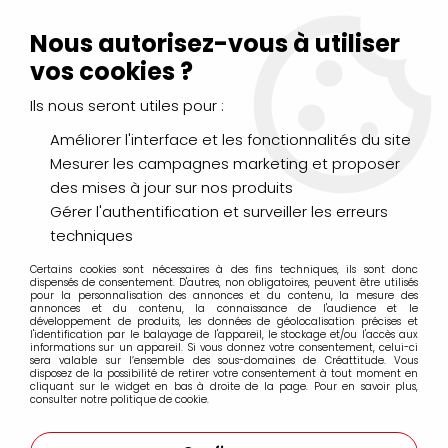
Livraison Mondial Relay offerte à partir de 99€ d'achats
(France, Belgique et Luxembourg)
Nous autorisez-vous à utiliser
Service client
Le Mans
02 43 43 95 56
ou par
mail
vos cookies ?
Ils nous seront utiles pour :
0
Améliorer l'interface et les fonctionnalités du site
Mesurer les campagnes marketing et proposer
Accueil
>
DESSIN & ARTS GRAPHIQUES
>
Marqueurs à Alcool
>
des mises à jour sur nos produits
Marqueurs à alcool Promarker
>
PROMARKER WINSOR&NEWTON
CHOCOLAT O234
Gérer l'authentification et surveiller les erreurs
techniques
PROMO
-
20
%
Certains cookies sont nécessaires à des fins techniques, ils sont donc
dispensés de consentement. D'autres, non obligatoires, peuvent être utilisés
pour la personnalisation des annonces et du contenu, la mesure des
annonces et du contenu, la connaissance de l'audience et le
développement de produits, les données de géolocalisation précises et
l'identification par le balayage de l'appareil, le stockage et/ou l'accès aux
informations sur un appareil. Si vous donnez votre consentement, celui-ci
sera valable sur l’ensemble des sous-domaines de Créattitude. Vous
disposez de la possibilité de retirer votre consentement à tout moment en
cliquant sur le widget en bas à droite de la page. Pour en savoir plus,
consulter notre politique de cookie.