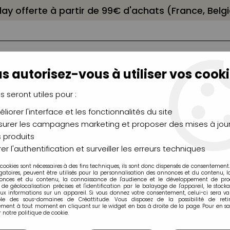
elay offerte à partir de 99€ d'achats (France, Bel
s autorisez-vous à utiliser vos cooki
us seront utiles pour :
liorer l'interface et les fonctionnalités du site
NCEAUX
CHÂSSIS
AÉROGRAPHIE
MODELAG
UTEAUX
CHEVALETS
MODÉLISME
MOULAG
urer les campagnes marketing et proposer des mises à jour
 produits
>
Marqueurs à alcool Promarker
>
PROMARKER WINSOR&NEWTON
er l'authentification et surveiller les erreurs techniques
 cookies sont nécessaires à des fins techniques, ils sont donc dispensés de consentement. 
gatoires, peuvent être utilisés pour la personnalisation des annonces et du contenu, 
onces et du contenu, la connaissance de l'audience et le développement de produ
de géolocalisation précises et l'identification par le balayage de l'appareil, le stock
aux informations sur un appareil. Si vous donnez votre consentement, celui-ci sera va
ble des sous-domaines de Créattitude. Vous disposez de la possibilité de retir
ment à tout moment en cliquant sur le widget en bas à droite de la page. Pour en sav
PROMARKER WI
 notre politique de cookie.