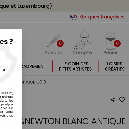
gique et Luxembourg)
Marques françaises
es ?
0
0
Favoris
Compte
Panier
E
LE COIN DES
LOISIRS
ENCADREMENT
E
P'TITS ARTISTES
CRÉATIFS
 sur
 BLANC ANTIQUE O919
D'autres,
la mesure
its, les
age et/ou
lable sur
er votre
oir plus,
NSOR&NEWTON BLANC ANTIQUE