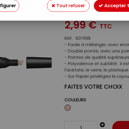
O919
figurer
Tout refuser
Accepter 
Soyez le premier à donner v
2
,
99
€
TTC
Réf. :
507996
- Facile à mélanger, avec enc
- Double pointe, avec une poin
- Pointes de qualité supérieur
- Polyvalence et subtilité : il e
l'acétate, le verre, le plastique
- Sur Papier privilégiez le Layou
FAITES VOTRE CHOIX
COULEURS