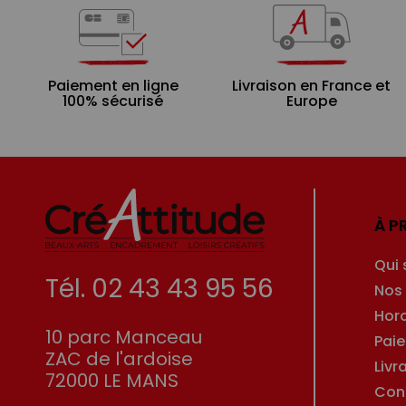
Paiement en ligne
Livraison en France et
100% sécurisé
Europe
À P
Qui
Tél. 02 43 43 95 56
Nos
Hor
10 parc Manceau
Pai
ZAC de l'ardoise
Livr
72000 LE MANS
Con