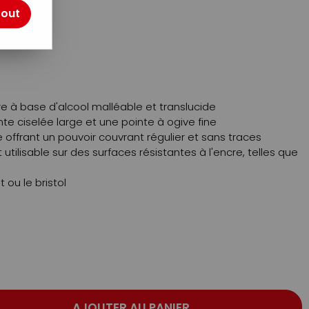
tout
otre avis !
re à base d'alcool malléable et translucide
te ciselée large et une pointe à ogive fine
e offrant un pouvoir couvrant régulier et sans traces
st utilisable sur des surfaces résistantes à l'encre, telles que
.
t ou le bristol
AJOUTER AU PANIER