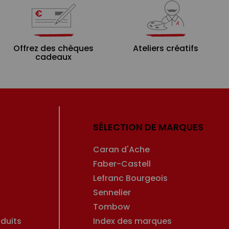
Offrez des chèques
Ateliers créatifs
cadeaux
SÉLECTION DE MARQUES
Caran d'Ache
Faber-Castell
Lefranc Bourgeois
Sennelier
Tombow
duits
Index des marques