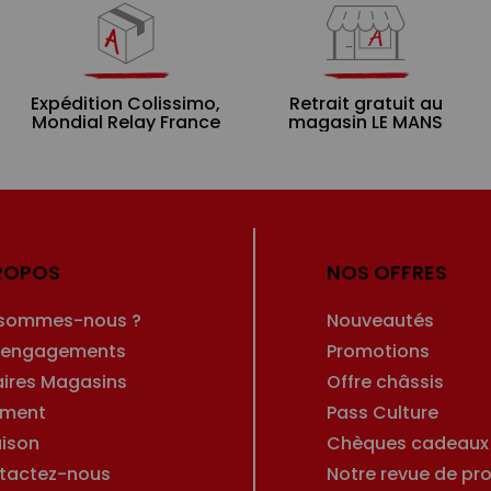
Expédition Colissimo,
Retrait gratuit au
Mondial Relay France
magasin LE MANS
ROPOS
NOS OFFRES
 sommes-nous ?
Nouveautés
 engagements
Promotions
aires Magasins
Offre châssis
ement
Pass Culture
aison
Chèques cadeaux
tactez-nous
Notre revue de pro