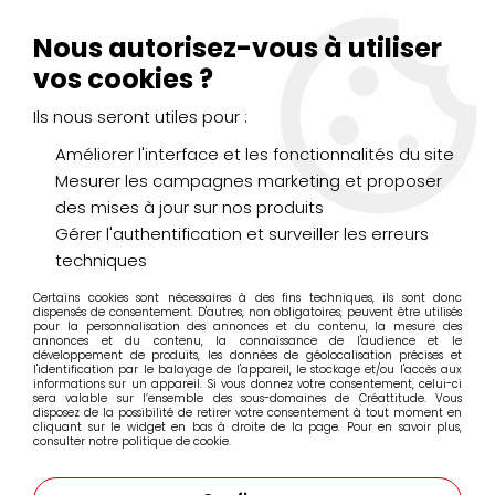
Livraison Mondial Relay offerte à partir de 99€ d'achats
(France, Belgique et Luxembourg)
Nous autorisez-vous à utiliser
Service client
Le Mans
02 43 43 95 56
ou par
mail
vos cookies ?
Ils nous seront utiles pour :
0
Améliorer l'interface et les fonctionnalités du site
Mesurer les campagnes marketing et proposer
Accueil
>
DESSIN & ARTS GRAPHIQUES
>
POSCA
>
des mises à jour sur nos produits
Pointe moyenne 1,8-2,5mm PC-5M
>
POSCA POINTE MOYENNE
1.8-2.5MM LILAS
Gérer l'authentification et surveiller les erreurs
techniques
PROMO
-
25
%
Certains cookies sont nécessaires à des fins techniques, ils sont donc
dispensés de consentement. D'autres, non obligatoires, peuvent être utilisés
pour la personnalisation des annonces et du contenu, la mesure des
annonces et du contenu, la connaissance de l'audience et le
développement de produits, les données de géolocalisation précises et
l'identification par le balayage de l'appareil, le stockage et/ou l'accès aux
informations sur un appareil. Si vous donnez votre consentement, celui-ci
sera valable sur l’ensemble des sous-domaines de Créattitude. Vous
disposez de la possibilité de retirer votre consentement à tout moment en
cliquant sur le widget en bas à droite de la page. Pour en savoir plus,
consulter notre politique de cookie.