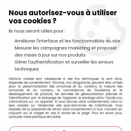
Livraison Mondial Relay offerte à partir de 99€ d'achats
(France, Belgique et Luxembourg)
Nous autorisez-vous à utiliser
Service client
Le Mans
02 43 43 95 56
ou par
mail
vos cookies ?
Ils nous seront utiles pour :
0
Améliorer l'interface et les fonctionnalités du site
Mesurer les campagnes marketing et proposer
Accueil
>
>
POCHETTE CALQUE A4 70GR
des mises à jour sur nos produits
Gérer l'authentification et surveiller les erreurs
techniques
Certains cookies sont nécessaires à des fins techniques, ils sont donc
dispensés de consentement. D'autres, non obligatoires, peuvent être utilisés
pour la personnalisation des annonces et du contenu, la mesure des
annonces et du contenu, la connaissance de l'audience et le
développement de produits, les données de géolocalisation précises et
l'identification par le balayage de l'appareil, le stockage et/ou l'accès aux
informations sur un appareil. Si vous donnez votre consentement, celui-ci
sera valable sur l’ensemble des sous-domaines de Créattitude. Vous
disposez de la possibilité de retirer votre consentement à tout moment en
cliquant sur le widget en bas à droite de la page. Pour en savoir plus,
consulter notre politique de cookie.