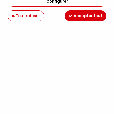
Configurer
Tout refuser
Accepter tout
POCHETTE CALQUE A4 70GR
Soyez le premier à donner votre avis !
3
,
49
€
TTC