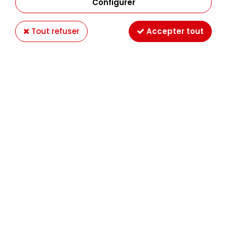
Configurer
Tout refuser
Accepter tout
PISTOLET A CHALEUR
Soyez le premier à donner votre avis !
22
,
35
€
TTC