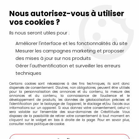
Livraison Mondial Relay offerte à partir de 99€ d'achats
(France, Belgique et Luxembourg)
Nous autorisez-vous à utiliser
Service client
Le Mans
02 43 43 95 56
ou par
mail
vos cookies ?
Ils nous seront utiles pour :
0
Améliorer l'interface et les fonctionnalités du site
Mesurer les campagnes marketing et proposer
Accueil
>
>
PISTOLET A CHALEUR
des mises à jour sur nos produits
Gérer l'authentification et surveiller les erreurs
techniques
Certains cookies sont nécessaires à des fins techniques, ils sont donc
dispensés de consentement. D'autres, non obligatoires, peuvent être utilisés
pour la personnalisation des annonces et du contenu, la mesure des
annonces et du contenu, la connaissance de l'audience et le
développement de produits, les données de géolocalisation précises et
l'identification par le balayage de l'appareil, le stockage et/ou l'accès aux
informations sur un appareil. Si vous donnez votre consentement, celui-ci
sera valable sur l’ensemble des sous-domaines de Créattitude. Vous
disposez de la possibilité de retirer votre consentement à tout moment en
cliquant sur le widget en bas à droite de la page. Pour en savoir plus,
consulter notre politique de cookie.