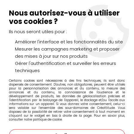
Livraison Mondial Relay offerte à partir de 99€ d'achats
(France, Belgique et Luxembourg)
Nous autorisez-vous à utiliser
Service client
Le Mans
02 43 43 95 56
ou par
mail
vos cookies ?
Ils nous seront utiles pour :
0
Améliorer l'interface et les fonctionnalités du site
Mesurer les campagnes marketing et proposer
Accueil
>
PINCEAUX & COUTEAUX
>
Huile & Acrylique
>
des mises à jour sur nos produits
RAPHAEL KEVRIN IMITATION MANGOUSTE
>
PINCEAUX USÉS
BOMBÉS HUILE KEVRIN 8772
Gérer l'authentification et surveiller les erreurs
techniques
Certains cookies sont nécessaires à des fins techniques, ils sont donc
dispensés de consentement. D'autres, non obligatoires, peuvent être utilisés
pour la personnalisation des annonces et du contenu, la mesure des
annonces et du contenu, la connaissance de l'audience et le
développement de produits, les données de géolocalisation précises et
l'identification par le balayage de l'appareil, le stockage et/ou l'accès aux
informations sur un appareil. Si vous donnez votre consentement, celui-ci
sera valable sur l’ensemble des sous-domaines de Créattitude. Vous
disposez de la possibilité de retirer votre consentement à tout moment en
cliquant sur le widget en bas à droite de la page. Pour en savoir plus,
consulter notre politique de cookie.