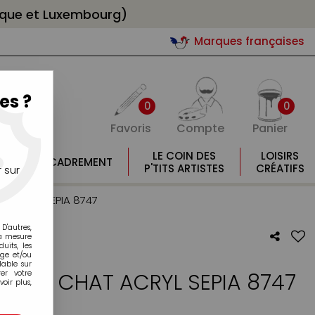
gique et Luxembourg)
Marques françaises
es ?
0
0
Favoris
Compte
Panier
E
LE COIN DES
LOISIRS
ENCADREMENT
E
P'TITS ARTISTES
CRÉATIFS
 sur
T ACRYL SEPIA 8747
D'autres,
la mesure
its, les
age et/ou
lable sur
UE DE CHAT ACRYL SEPIA 8747
er votre
oir plus,
otre avis !