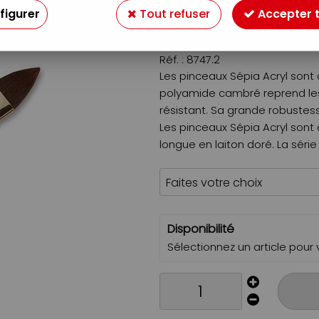
figurer
Tout refuser
Accepter 
9
,
49
€
À partir de
Réf. :
8747.2
Les pinceaux Sépia Acryl sont
polyamide cambré reprend les
résistant. Sa grande robustess
Les pinceaux Sépia Acryl sont
longue en laiton doré. La sér
Disponibilité
Sélectionnez un article pour vo