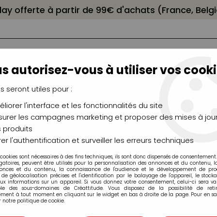
elay offerte à partir de 99€ d'achats (France, Bel
s autorisez-vous à utiliser vos cooki
us seront utiles pour :
liorer l'interface et les fonctionnalités du site
NCEAUX
CHÂSSIS
AÉROGRAPHIE
MODELAG
UTEAUX
CHEVALETS
MODÉLISME
MOULAG
urer les campagnes marketing et proposer des mises à jour
 produits
EL ACRYL SEPIA POLYAMIDE CAMBRÉ
>
PINCEAUX LANGUE DE CHA
er l'authentification et surveiller les erreurs techniques
 cookies sont nécessaires à des fins techniques, ils sont donc dispensés de consentement. 
gatoires, peuvent être utilisés pour la personnalisation des annonces et du contenu, 
onces et du contenu, la connaissance de l'audience et le développement de produ
de géolocalisation précises et l'identification par le balayage de l'appareil, le stock
aux informations sur un appareil. Si vous donnez votre consentement, celui-ci sera va
PINCEAUX LANG
ble des sous-domaines de Créattitude. Vous disposez de la possibilité de retir
ment à tout moment en cliquant sur le widget en bas à droite de la page. Pour en sav
 notre politique de cookie.
Soyez le premier à donner v