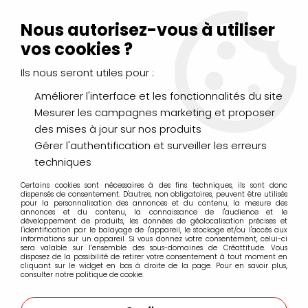
Livraison Mondial Relay offerte à partir de 99€ d'achats
(France, Belgique et Luxembourg)
Nous autorisez-vous à utiliser
Service client
Le Mans
02 43 43 95 56
ou par
mail
vos cookies ?
Ils nous seront utiles pour :
0
Améliorer l'interface et les fonctionnalités du site
Mesurer les campagnes marketing et proposer
Accueil
>
PINCEAUX & COUTEAUX
>
Pinceaux réservoirs
>
des mises à jour sur nos produits
PINCEAU RESERVOIR AQUA BRUSH POINTE LARGE
Gérer l'authentification et surveiller les erreurs
techniques
Certains cookies sont nécessaires à des fins techniques, ils sont donc
dispensés de consentement. D'autres, non obligatoires, peuvent être utilisés
pour la personnalisation des annonces et du contenu, la mesure des
annonces et du contenu, la connaissance de l'audience et le
développement de produits, les données de géolocalisation précises et
l'identification par le balayage de l'appareil, le stockage et/ou l'accès aux
informations sur un appareil. Si vous donnez votre consentement, celui-ci
sera valable sur l’ensemble des sous-domaines de Créattitude. Vous
disposez de la possibilité de retirer votre consentement à tout moment en
cliquant sur le widget en bas à droite de la page. Pour en savoir plus,
consulter notre politique de cookie.