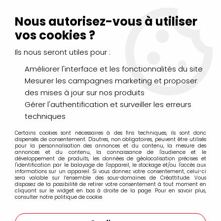
Livraison Mondial Relay offerte à partir de 99€ d'achats
(France, Belgique et Luxembourg)
Nous autorisez-vous à utiliser
Service client
Le Mans
02 43 43 95 56
ou par
mail
vos cookies ?
Ils nous seront utiles pour :
0
Améliorer l'interface et les fonctionnalités du site
Mesurer les campagnes marketing et proposer
Accueil
>
PEINTURES
>
des mises à jour sur nos produits
Pigments et produits de mise en oeuvre
>
PIGMENT PUR ROUGE
VERMILLON DE CHINE 100
Gérer l'authentification et surveiller les erreurs
techniques
Certains cookies sont nécessaires à des fins techniques, ils sont donc
dispensés de consentement. D'autres, non obligatoires, peuvent être utilisés
pour la personnalisation des annonces et du contenu, la mesure des
annonces et du contenu, la connaissance de l'audience et le
développement de produits, les données de géolocalisation précises et
l'identification par le balayage de l'appareil, le stockage et/ou l'accès aux
informations sur un appareil. Si vous donnez votre consentement, celui-ci
sera valable sur l’ensemble des sous-domaines de Créattitude. Vous
disposez de la possibilité de retirer votre consentement à tout moment en
cliquant sur le widget en bas à droite de la page. Pour en savoir plus,
consulter notre politique de cookie.