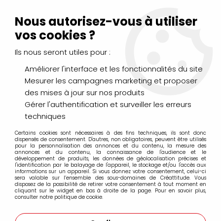
Livraison Mondial Relay offerte à partir de 99€ d'achats
(France, Belgique et Luxembourg)
Nous autorisez-vous à utiliser
Service client
Le Mans
02 43 43 95 56
ou par
mail
vos cookies ?
Ils nous seront utiles pour :
0
Améliorer l'interface et les fonctionnalités du site
Mesurer les campagnes marketing et proposer
Accueil
>
PEINTURES
>
des mises à jour sur nos produits
Pigments et produits de mise en oeuvre
>
Pigments 30ml Corector
>
PIGMENT 30ML BLANC DE ZINC
Gérer l'authentification et surveiller les erreurs
techniques
Certains cookies sont nécessaires à des fins techniques, ils sont donc
dispensés de consentement. D'autres, non obligatoires, peuvent être utilisés
pour la personnalisation des annonces et du contenu, la mesure des
annonces et du contenu, la connaissance de l'audience et le
développement de produits, les données de géolocalisation précises et
l'identification par le balayage de l'appareil, le stockage et/ou l'accès aux
informations sur un appareil. Si vous donnez votre consentement, celui-ci
sera valable sur l’ensemble des sous-domaines de Créattitude. Vous
disposez de la possibilité de retirer votre consentement à tout moment en
cliquant sur le widget en bas à droite de la page. Pour en savoir plus,
consulter notre politique de cookie.