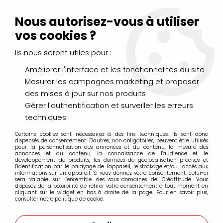
Livraison Mondial Relay offerte à partir de 99€ d'achats
(France, Belgique et Luxembourg)
Nous autorisez-vous à utiliser
Service client
Le Mans
02 43 43 95 56
ou par
mail
vos cookies ?
Ils nous seront utiles pour :
0
Améliorer l'interface et les fonctionnalités du site
Mesurer les campagnes marketing et proposer
Accueil
>
Phoenix
des mises à jour sur nos produits
Gérer l'authentification et surveiller les erreurs
Produits de la marque Phoenix
techniques
Certains cookies sont nécessaires à des fins techniques, ils sont donc
dispensés de consentement. D'autres, non obligatoires, peuvent être utilisés
pour la personnalisation des annonces et du contenu, la mesure des
annonces et du contenu, la connaissance de l'audience et le
12 articles sur
13
développement de produits, les données de géolocalisation précises et
l'identification par le balayage de l'appareil, le stockage et/ou l'accès aux
informations sur un appareil. Si vous donnez votre consentement, celui-ci
sera valable sur l’ensemble des sous-domaines de Créattitude. Vous
disposez de la possibilité de retirer votre consentement à tout moment en
cliquant sur le widget en bas à droite de la page. Pour en savoir plus,
consulter notre politique de cookie.