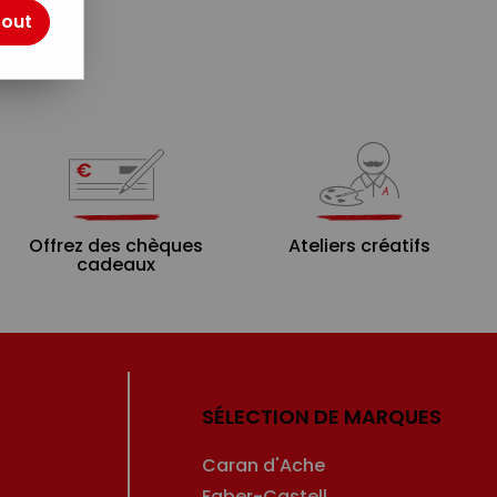
tout
Offrez des chèques
Ateliers créatifs
cadeaux
SÉLECTION DE MARQUES
Caran d'Ache
Faber-Castell