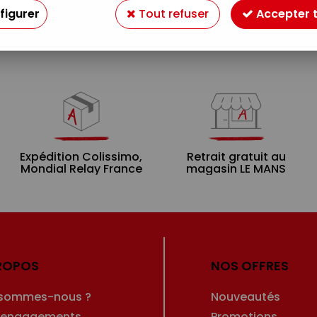
Aucune correspondance trouvée
figurer
Tout refuser
Accepter 
Expédition Colissimo,
Retrait gratuit au
Mondial Relay France
magasin LE MANS
ROPOS
NOS OFFRES
 sommes-nous ?
Nouveautés
 engagements
Promotions