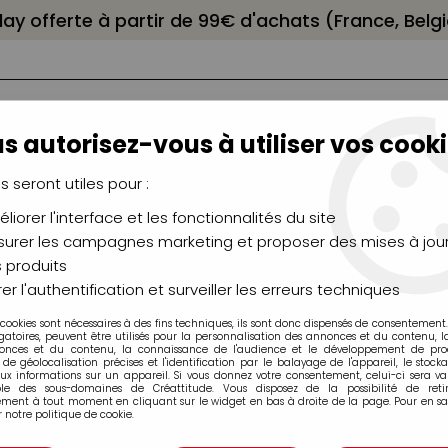
elay offerte à partir de 99€ d'achats (France, Bel
s autorisez-vous à utiliser vos cooki
us seront utiles pour :
liorer l'interface et les fonctionnalités du site
NCEAUX
CHÂSSIS
AÉROGRAPHIE
MODELAG
UTEAUX
CHEVALETS
MODÉLISME
MOULAG
urer les campagnes marketing et proposer des mises à jour
 produits
er l'authentification et surveiller les erreurs techniques
 cookies sont nécessaires à des fins techniques, ils sont donc dispensés de consentement. 
roduits de la marque Pergama
gatoires, peuvent être utilisés pour la personnalisation des annonces et du contenu, 
onces et du contenu, la connaissance de l'audience et le développement de produ
de géolocalisation précises et l'identification par le balayage de l'appareil, le stock
aux informations sur un appareil. Si vous donnez votre consentement, celui-ci sera va
ble des sous-domaines de Créattitude. Vous disposez de la possibilité de retir
ment à tout moment en cliquant sur le widget en bas à droite de la page. Pour en sav
 notre politique de cookie.