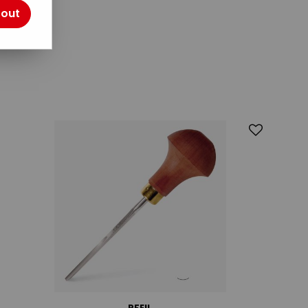
tout
PFEIL