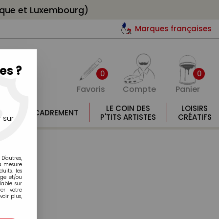
gique et Luxembourg)
Marques françaises
es ?
0
0
Favoris
Compte
Panier
E
LE COIN DES
LOISIRS
ENCADREMENT
E
P'TITS ARTISTES
CRÉATIFS
 sur
D'autres,
la mesure
its, les
age et/ou
lable sur
er votre
oir plus,