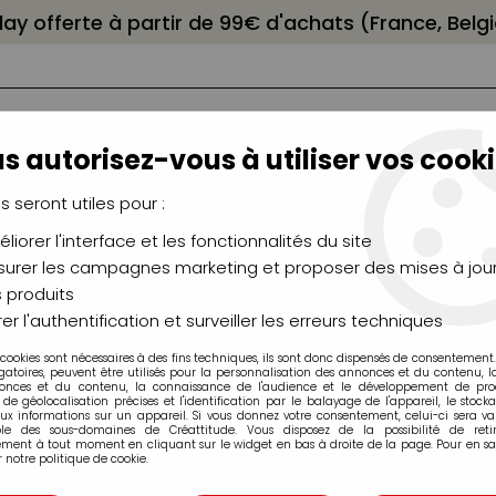
elay offerte à partir de 99€ d'achats (France, Bel
s autorisez-vous à utiliser vos cooki
us seront utiles pour :
liorer l'interface et les fonctionnalités du site
NCEAUX
CHÂSSIS
AÉROGRAPHIE
MODELAG
UTEAUX
CHEVALETS
MODÉLISME
MOULAG
urer les campagnes marketing et proposer des mises à jour
 produits
Dorure
>
Pointes sèches et gouges
er l'authentification et surveiller les erreurs techniques
 cookies sont nécessaires à des fins techniques, ils sont donc dispensés de consentement. 
Pointes sèches et gouges
gatoires, peuvent être utilisés pour la personnalisation des annonces et du contenu, 
onces et du contenu, la connaissance de l'audience et le développement de produ
de géolocalisation précises et l'identification par le balayage de l'appareil, le stock
aux informations sur un appareil. Si vous donnez votre consentement, celui-ci sera va
ble des sous-domaines de Créattitude. Vous disposez de la possibilité de retir
ment à tout moment en cliquant sur le widget en bas à droite de la page. Pour en sav
 notre politique de cookie.