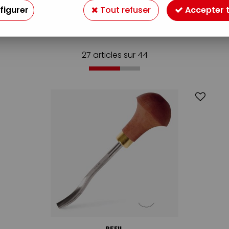
figurer
Tout refuser
Accepter 
27 articles sur
44
PFEIL