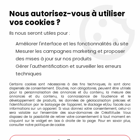
Livraison Mondial Relay offerte à partir de 99€ d'achats
(France, Belgique et Luxembourg)
Nous autorisez-vous à utiliser
Service client
Le Mans
02 43 43 95 56
ou par
mail
vos cookies ?
Ils nous seront utiles pour :
0
Améliorer l'interface et les fonctionnalités du site
Mesurer les campagnes marketing et proposer
Accueil
>
PEINTURES
>
Aquarelle
>
Encre Aquarelle
>
ECOLINE
des mises à jour sur nos produits
Gérer l'authentification et surveiller les erreurs
techniques
Certains cookies sont nécessaires à des fins techniques, ils sont donc
dispensés de consentement. D'autres, non obligatoires, peuvent être utilisés
pour la personnalisation des annonces et du contenu, la mesure des
annonces et du contenu, la connaissance de l'audience et le
développement de produits, les données de géolocalisation précises et
l'identification par le balayage de l'appareil, le stockage et/ou l'accès aux
informations sur un appareil. Si vous donnez votre consentement, celui-ci
sera valable sur l’ensemble des sous-domaines de Créattitude. Vous
disposez de la possibilité de retirer votre consentement à tout moment en
cliquant sur le widget en bas à droite de la page. Pour en savoir plus,
consulter notre politique de cookie.