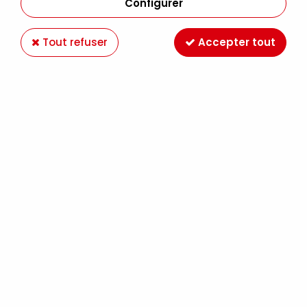
Configurer
Tout refuser
Accepter tout
ECOLINE
4,59 €
Dès
TTC
Encre écoline Royal
Talens : l'aquarelle
liquide polyvalente
pour tous vos projets