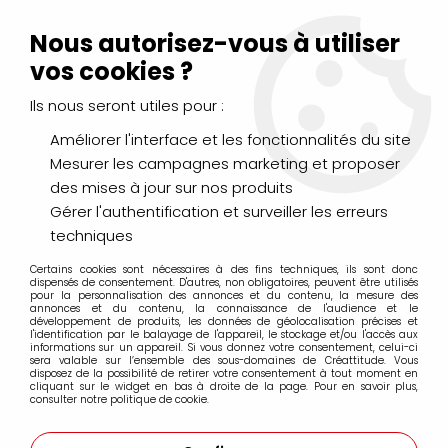
Livraison Mondial Relay offerte à partir de 99€ d'achats
(France, Belgique et Luxembourg)
Nous autorisez-vous à utiliser
Service client
Le Mans
02 43 43 95 56
ou par
mail
vos cookies ?
Ils nous seront utiles pour :
0
Améliorer l'interface et les fonctionnalités du site
Mesurer les campagnes marketing et proposer
Accueil
>
PEINTURES
>
Aquarelle
>
Additifs, Médiums, Apprêts
>
des mises à jour sur nos produits
Sennelier
Gérer l'authentification et surveiller les erreurs
techniques
Sennelier
Certains cookies sont nécessaires à des fins techniques, ils sont donc
dispensés de consentement. D'autres, non obligatoires, peuvent être utilisés
pour la personnalisation des annonces et du contenu, la mesure des
annonces et du contenu, la connaissance de l'audience et le
développement de produits, les données de géolocalisation précises et
l'identification par le balayage de l'appareil, le stockage et/ou l'accès aux
informations sur un appareil. Si vous donnez votre consentement, celui-ci
FILTRER
sera valable sur l’ensemble des sous-domaines de Créattitude. Vous
disposez de la possibilité de retirer votre consentement à tout moment en
cliquant sur le widget en bas à droite de la page. Pour en savoir plus,
consulter notre politique de cookie.
2 articles sur
2