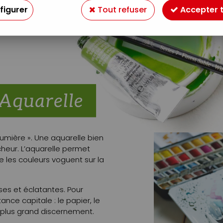
figurer
Tout refuser
Accepter 
umière ». Une aquarelle bien
eur. L’aquarelle permet
e les couleurs voguent sur la
es et éclatantes. Pour
tance capitale : le papier, le
e plus grand discernement.