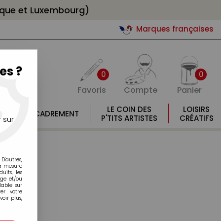
gique et Luxembourg)
Marques françaises
es ?
0
0
Favoris
Compte
Panier
E
LE COIN DES
LOISIRS
ENCADREMENT
E
P'TITS ARTISTES
CRÉATIFS
 sur
D'autres,
la mesure
its, les
age et/ou
lable sur
er votre
oir plus,