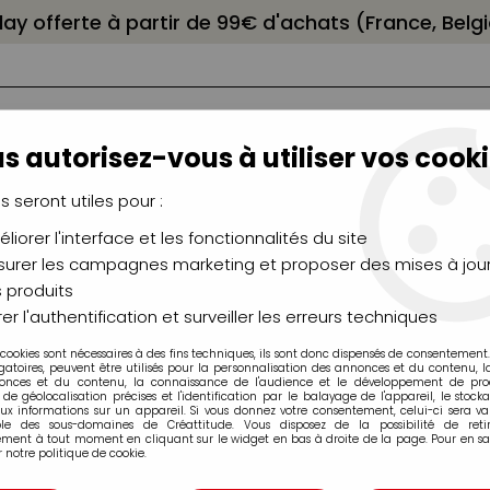
elay offerte à partir de 99€ d'achats (France, Bel
s autorisez-vous à utiliser vos cooki
us seront utiles pour :
liorer l'interface et les fonctionnalités du site
NCEAUX
CHÂSSIS
AÉROGRAPHIE
MODELAG
UTEAUX
CHEVALETS
MODÉLISME
MOULAG
urer les campagnes marketing et proposer des mises à jour
 produits
er l'authentification et surveiller les erreurs techniques
 cookies sont nécessaires à des fins techniques, ils sont donc dispensés de consentement. 
Peindre à l'Aquarelle
gatoires, peuvent être utilisés pour la personnalisation des annonces et du contenu, 
onces et du contenu, la connaissance de l'audience et le développement de produ
de géolocalisation précises et l'identification par le balayage de l'appareil, le stock
aux informations sur un appareil. Si vous donnez votre consentement, celui-ci sera va
ble des sous-domaines de Créattitude. Vous disposez de la possibilité de retir
ment à tout moment en cliquant sur le widget en bas à droite de la page. Pour en sav
 notre politique de cookie.