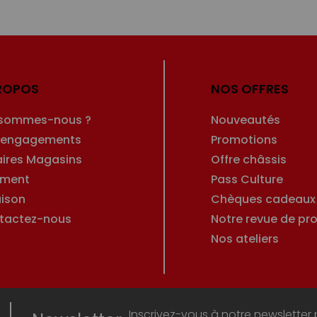
ROPOS
NOS OFFRES
 sommes-nous ?
Nouveautés
 engagements
Promotions
aires Magasins
Offre châssis
ement
Pass Culture
aison
Chèques cadeaux
tactez-nous
Notre revue de pro
Nos ateliers
Inscrivez-vous à notre newsletter 