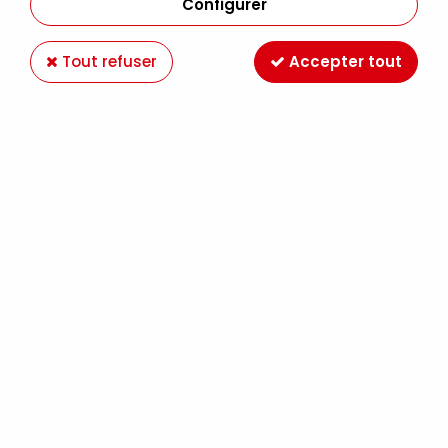
Configurer
Tout refuser
Accepter tout
PASTILLES ADHESIVES TRANSPARENTES
300*3MM
Soyez le premier à donner votre avis !