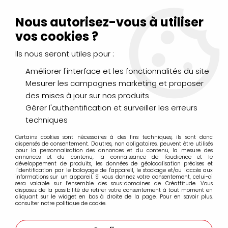
Livraison Mondial Relay offerte à partir de 99€ d'achats
(France, Belgique et Luxembourg)
Nous autorisez-vous à utiliser
Service client
Le Mans
02 43 43 95 56
ou par
mail
vos cookies ?
Ils nous seront utiles pour :
0
Améliorer l'interface et les fonctionnalités du site
Mesurer les campagnes marketing et proposer
Accueil
>
>
PASTILLES ADHESIVES TRANSPARENTES 300*3MM
des mises à jour sur nos produits
Gérer l'authentification et surveiller les erreurs
techniques
Certains cookies sont nécessaires à des fins techniques, ils sont donc
dispensés de consentement. D'autres, non obligatoires, peuvent être utilisés
pour la personnalisation des annonces et du contenu, la mesure des
annonces et du contenu, la connaissance de l'audience et le
développement de produits, les données de géolocalisation précises et
l'identification par le balayage de l'appareil, le stockage et/ou l'accès aux
informations sur un appareil. Si vous donnez votre consentement, celui-ci
sera valable sur l’ensemble des sous-domaines de Créattitude. Vous
disposez de la possibilité de retirer votre consentement à tout moment en
cliquant sur le widget en bas à droite de la page. Pour en savoir plus,
consulter notre politique de cookie.