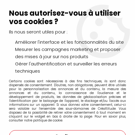
Livraison Mondial Relay offerte à partir de 99€ d'achats
(France, Belgique et Luxembourg)
Nous autorisez-vous à utiliser
Service client
Le Mans
02 43 43 95 56
ou par
mail
vos cookies ?
Ils nous seront utiles pour :
0
Améliorer l'interface et les fonctionnalités du site
Mesurer les campagnes marketing et proposer
Accueil
>
DESSIN & ARTS GRAPHIQUES
>
des mises à jour sur nos produits
Pastels Secs & Pastels Gras
>
Pastels à l'huile Neopastel de Caran d'Ache
>
Gérer l'authentification et surveiller les erreurs
Néopastel Caran d'Ache à l'unité
>
PASTEL A L'HUILE NEOPASTEL
techniques
CARAN D'ACHE VERT EMERAUDE
Certains cookies sont nécessaires à des fins techniques, ils sont donc
dispensés de consentement. D'autres, non obligatoires, peuvent être utilisés
pour la personnalisation des annonces et du contenu, la mesure des
annonces et du contenu, la connaissance de l'audience et le
développement de produits, les données de géolocalisation précises et
l'identification par le balayage de l'appareil, le stockage et/ou l'accès aux
informations sur un appareil. Si vous donnez votre consentement, celui-ci
sera valable sur l’ensemble des sous-domaines de Créattitude. Vous
disposez de la possibilité de retirer votre consentement à tout moment en
cliquant sur le widget en bas à droite de la page. Pour en savoir plus,
consulter notre politique de cookie.