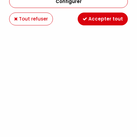
Configurer
Tout refuser
Accepter tout
P150 TURQUOISE 45ML
Soyez le premier à donner votre avis !
5
,
99
€