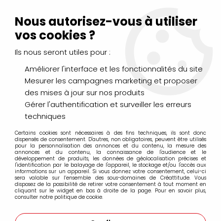
Livraison Mondial Relay offerte à partir de 99€ d'achats
(France, Belgique et Luxembourg)
Nous autorisez-vous à utiliser
Service client
Le Mans
02 43 43 95 56
ou par
mail
vos cookies ?
Ils nous seront utiles pour :
0
Améliorer l'interface et les fonctionnalités du site
Mesurer les campagnes marketing et proposer
Accueil
>
PEINTURES
>
des mises à jour sur nos produits
Peintures spécifiques : verre, tissu, porcelaine...
>
Peinture Porcelaine 150 Pébéo
>
P150 TURQUOISE 45ML
Gérer l'authentification et surveiller les erreurs
techniques
Certains cookies sont nécessaires à des fins techniques, ils sont donc
dispensés de consentement. D'autres, non obligatoires, peuvent être utilisés
pour la personnalisation des annonces et du contenu, la mesure des
annonces et du contenu, la connaissance de l'audience et le
développement de produits, les données de géolocalisation précises et
l'identification par le balayage de l'appareil, le stockage et/ou l'accès aux
informations sur un appareil. Si vous donnez votre consentement, celui-ci
sera valable sur l’ensemble des sous-domaines de Créattitude. Vous
disposez de la possibilité de retirer votre consentement à tout moment en
cliquant sur le widget en bas à droite de la page. Pour en savoir plus,
consulter notre politique de cookie.