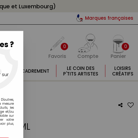
gique et Luxembourg)
Marques françaises
es ?
0
0
Favoris
Compte
Panier
E
LE COIN DES
LOISIRS
ENCADREMENT
E
P'TITS ARTISTES
CRÉATIFS
 sur
5ML
D'autres,
la mesure
its, les
age et/ou
lable sur
er votre
RE 45ML
oir plus,