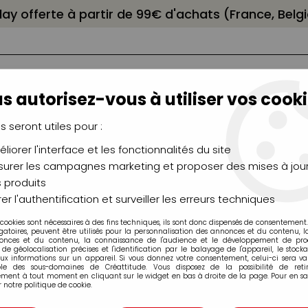
elay offerte à partir de 99€ d'achats (France, Bel
s autorisez-vous à utiliser vos cooki
us seront utiles pour :
liorer l'interface et les fonctionnalités du site
NCEAUX
CHÂSSIS
AÉROGRAPHIE
MODELAG
UTEAUX
CHEVALETS
MODÉLISME
MOULAG
urer les campagnes marketing et proposer des mises à jour
 produits
celaine...
>
Peinture Porcelaine 150 Pébéo
>
P150 ROSE MOIRE 4
er l'authentification et surveiller les erreurs techniques
 cookies sont nécessaires à des fins techniques, ils sont donc dispensés de consentement. 
gatoires, peuvent être utilisés pour la personnalisation des annonces et du contenu, 
onces et du contenu, la connaissance de l'audience et le développement de produ
de géolocalisation précises et l'identification par le balayage de l'appareil, le stock
aux informations sur un appareil. Si vous donnez votre consentement, celui-ci sera va
ble des sous-domaines de Créattitude. Vous disposez de la possibilité de retir
P150 ROSE MOI
ment à tout moment en cliquant sur le widget en bas à droite de la page. Pour en sav
 notre politique de cookie.