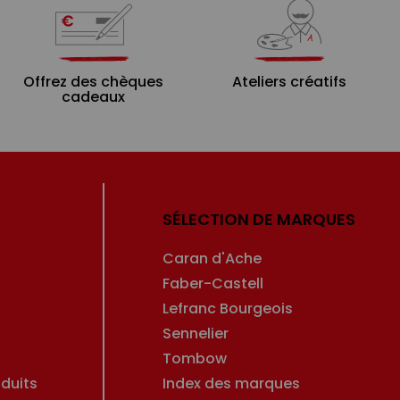
Offrez des chèques
Ateliers créatifs
cadeaux
SÉLECTION DE MARQUES
Caran d'Ache
Faber-Castell
Lefranc Bourgeois
Sennelier
Tombow
duits
Index des marques