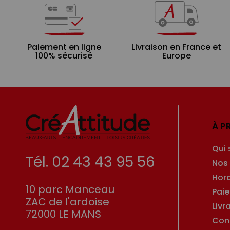
Paiement en ligne
Livraison en France et
100% sécurisé
Europe
À P
Qui
Tél. 02 43 43 95 56
Nos
Hor
10 parc Manceau
Pai
ZAC de l'ardoise
Livr
72000 LE MANS
Con