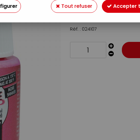
Soyez le premier à donner v
figurer
Tout refuser
Accepter 
5
,
99
€
TTC
Réf. :
024107