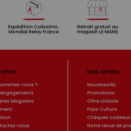
Expédition Colissimo,
Retrait gratuit au
Mondial Relay France
magasin LE MANS
ROPOS
NOS OFFRES
 sommes-nous ?
Nouveautés
 engagements
Promotions
aires Magasins
Offre châssis
ement
Pass Culture
aison
Chèques cadeaux
tactez-nous
Notre revue de pro