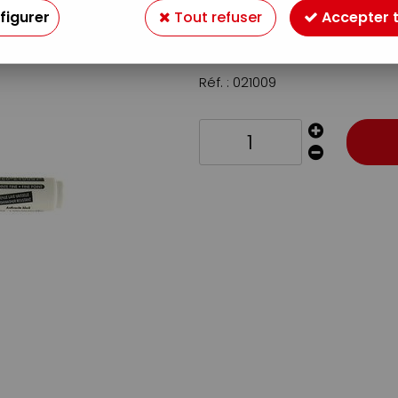
Soyez le premier à donner v
figurer
Tout refuser
Accepter 
6
,
29
€
TTC
Réf. :
021009