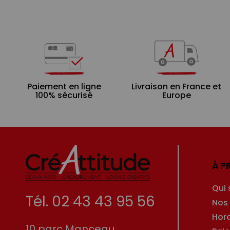
Paiement en ligne
Livraison en France et
100% sécurisé
Europe
À P
Qui
Tél. 02 43 43 95 56
Nos
Hor
10 parc Manceau