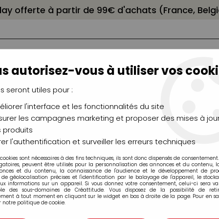
elay offerte à partir de 99€ d'achats (France, Bel
s autorisez-vous à utiliser vos cooki
us seront utiles pour :
liorer l'interface et les fonctionnalités du site
NCEAUX
CHÂSSIS
AÉROGRAPHIE
MODELAG
UTEAUX
CHEVALETS
MODÉLISME
MOULAG
urer les campagnes marketing et proposer des mises à jour
 produits
celaine...
>
Peinture Porcelaine 150 Pébéo
>
P150 FEUTRE POINT
er l'authentification et surveiller les erreurs techniques
 cookies sont nécessaires à des fins techniques, ils sont donc dispensés de consentement. 
gatoires, peuvent être utilisés pour la personnalisation des annonces et du contenu, 
onces et du contenu, la connaissance de l'audience et le développement de produ
de géolocalisation précises et l'identification par le balayage de l'appareil, le stock
aux informations sur un appareil. Si vous donnez votre consentement, celui-ci sera va
ble des sous-domaines de Créattitude. Vous disposez de la possibilité de retir
P150 FEUTRE PO
ment à tout moment en cliquant sur le widget en bas à droite de la page. Pour en sav
 notre politique de cookie.