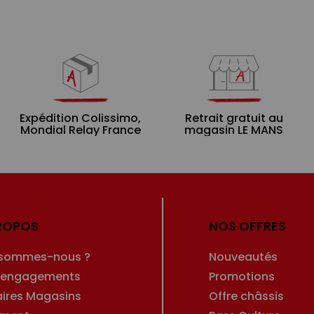
Expédition Colissimo,
Retrait gratuit au
Mondial Relay France
magasin LE MANS
ROPOS
NOS OFFRES
 sommes-nous ?
Nouveautés
 engagements
Promotions
aires Magasins
Offre châssis