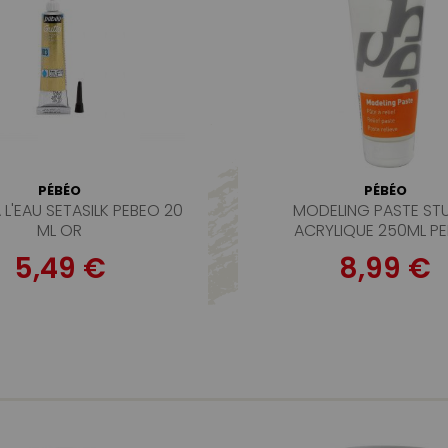
PÉBÉO
PÉBÉO
 L'EAU SETASILK PEBEO 20
MODELING PASTE ST
ML OR
ACRYLIQUE 250ML P
5,49 €
8,99 €