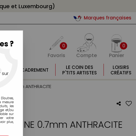
gique et Luxembourg)
Marques françaises
es ?
0
0
Favoris
Compte
Panier
E
LE COIN DES
LOISIRS
ENCADREMENT
E
P'TITS ARTISTES
CRÉATIFS
 sur
E FINE 0.7mm ANTHRACITE
D'autres,
la mesure
its, les
age et/ou
lable sur
er votre
INTE FINE 0.7mm ANTHRACITE
oir plus,