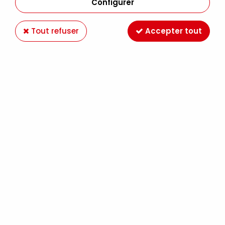
Configurer
Tout refuser
Accepter tout
P150 BLEU LAVANDE 45ML
Soyez le premier à donner votre avis !
5
,
99
€