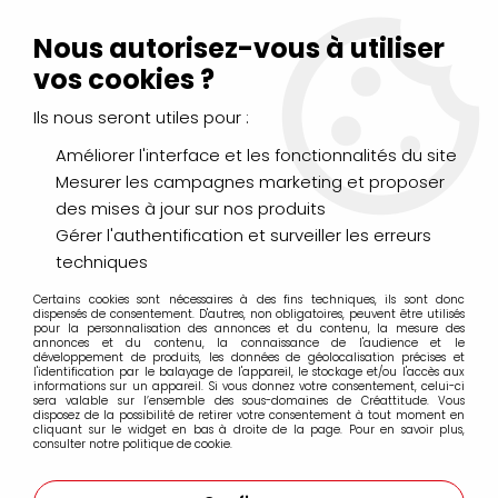
Livraison Mondial Relay offerte à partir de 99€ d'achats
(France, Belgique et Luxembourg)
Nous autorisez-vous à utiliser
Service client
Le Mans
02 43 43 95 56
ou par
mail
vos cookies ?
Ils nous seront utiles pour :
0
Améliorer l'interface et les fonctionnalités du site
Mesurer les campagnes marketing et proposer
Accueil
>
PEINTURES
>
des mises à jour sur nos produits
Peintures spécifiques : verre, tissu, porcelaine...
>
Peinture Porcelaine 150 Pébéo
>
P150 BLEU LAVANDE 45ML
Gérer l'authentification et surveiller les erreurs
techniques
Certains cookies sont nécessaires à des fins techniques, ils sont donc
dispensés de consentement. D'autres, non obligatoires, peuvent être utilisés
pour la personnalisation des annonces et du contenu, la mesure des
annonces et du contenu, la connaissance de l'audience et le
développement de produits, les données de géolocalisation précises et
l'identification par le balayage de l'appareil, le stockage et/ou l'accès aux
informations sur un appareil. Si vous donnez votre consentement, celui-ci
sera valable sur l’ensemble des sous-domaines de Créattitude. Vous
disposez de la possibilité de retirer votre consentement à tout moment en
cliquant sur le widget en bas à droite de la page. Pour en savoir plus,
consulter notre politique de cookie.