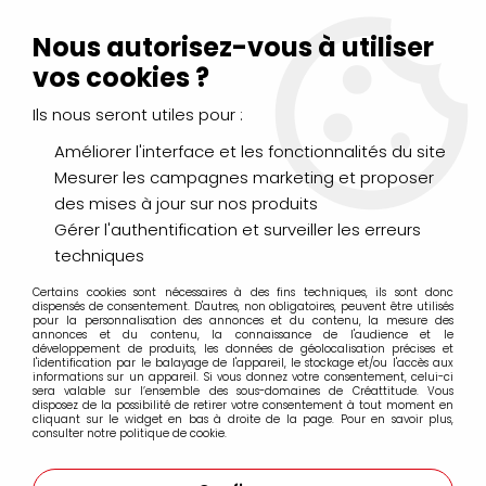
Livraison Mondial Relay offerte à partir de 99€ d'achats
(France, Belgique et Luxembourg)
Nous autorisez-vous à utiliser
Service client
Le Mans
02 43 43 95 56
ou par
mail
vos cookies ?
Ils nous seront utiles pour :
0
Améliorer l'interface et les fonctionnalités du site
Mesurer les campagnes marketing et proposer
Accueil
>
DESSIN & ARTS GRAPHIQUES
>
Marqueurs Acrylique
>
des mises à jour sur nos produits
Marqueurs acrylique Molotow
>
Marqueurs Molotow 127HS 2mm
>
MOLOTOW 127HS ONE4ALL
Gérer l'authentification et surveiller les erreurs
2MM VERT FLUO 219
techniques
Certains cookies sont nécessaires à des fins techniques, ils sont donc
dispensés de consentement. D'autres, non obligatoires, peuvent être utilisés
pour la personnalisation des annonces et du contenu, la mesure des
annonces et du contenu, la connaissance de l'audience et le
développement de produits, les données de géolocalisation précises et
l'identification par le balayage de l'appareil, le stockage et/ou l'accès aux
informations sur un appareil. Si vous donnez votre consentement, celui-ci
sera valable sur l’ensemble des sous-domaines de Créattitude. Vous
disposez de la possibilité de retirer votre consentement à tout moment en
cliquant sur le widget en bas à droite de la page. Pour en savoir plus,
consulter notre politique de cookie.