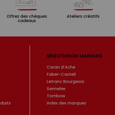
Offrez des chèques
Ateliers créatifs
cadeaux
SÉLECTION DE MARQUES
Caran d'Ache
Faber-Castell
Lefranc Bourgeois
Sennelier
Tombow
duits
Index des marques