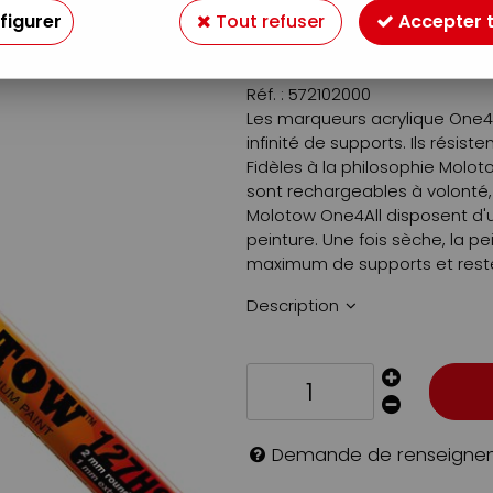
figurer
Tout refuser
Accepter 
4
,
69
€
TTC
Réf. :
572102000
Les marqueurs acrylique One4A
infinité de supports. Ils résis
Fidèles à la philosophie Moloto
sont rechargeables à volonté
Molotow One4All disposent d'u
peinture. Une fois sèche, la p
maximum de supports et reste 
Description
Demande de renseigne