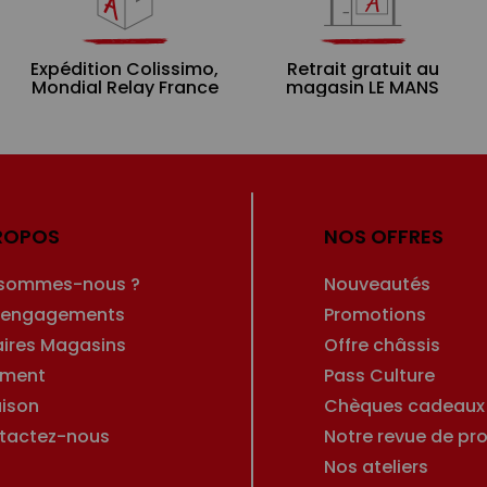
Expédition Colissimo,
Retrait gratuit au
Mondial Relay France
magasin LE MANS
ROPOS
NOS OFFRES
 sommes-nous ?
Nouveautés
 engagements
Promotions
aires Magasins
Offre châssis
ement
Pass Culture
aison
Chèques cadeaux
tactez-nous
Notre revue de pro
Nos ateliers