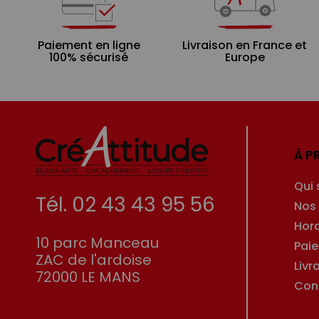
Paiement en ligne
Livraison en France et
100% sécurisé
Europe
À P
Qui
Tél. 02 43 43 95 56
Nos
Hor
10 parc Manceau
Pai
ZAC de l'ardoise
Livr
72000 LE MANS
Con