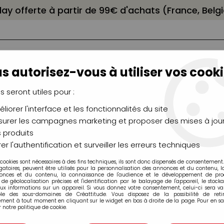
elay offerte à partir de 99€ d'achats (France, Bel
s autorisez-vous à utiliser vos cooki
us seront utiles pour :
liorer l'interface et les fonctionnalités du site
NCEAUX
CHÂSSIS
AÉROGRAPHIE
MODELAG
UTEAUX
CHEVALETS
MODÉLISME
MOULAG
urer les campagnes marketing et proposer des mises à jour
 produits
>
Marqueurs acrylique Molotow
>
Marqueurs Molotow 127HS
er l'authentification et surveiller les erreurs techniques
 cookies sont nécessaires à des fins techniques, ils sont donc dispensés de consentement. 
gatoires, peuvent être utilisés pour la personnalisation des annonces et du contenu, 
onces et du contenu, la connaissance de l'audience et le développement de produ
de géolocalisation précises et l'identification par le balayage de l'appareil, le stock
aux informations sur un appareil. Si vous donnez votre consentement, celui-ci sera va
ble des sous-domaines de Créattitude. Vous disposez de la possibilité de retir
MOLOTOW 127HS
ment à tout moment en cliquant sur le widget en bas à droite de la page. Pour en sav
 notre politique de cookie.
Soyez le premier à donner v