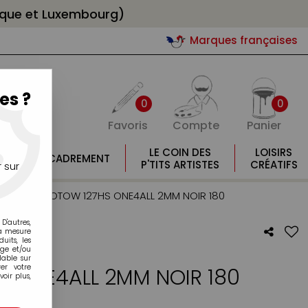
gique et Luxembourg)
Marques françaises
es ?
0
0
Favoris
Compte
Panier
E
LE COIN DES
LOISIRS
ENCADREMENT
E
P'TITS ARTISTES
CRÉATIFS
 sur
 2mm
>
MOLOTOW 127HS ONE4ALL 2MM NOIR 180
D'autres,
la mesure
its, les
age et/ou
lable sur
er votre
 ONE4ALL 2MM NOIR 180
oir plus,
otre avis !