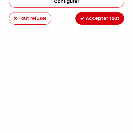
Configurer
Tout refuser
Accepter tout
MOLOTOW 127HS ONE4ALL 2MM CASSIS 042
Soyez le premier à donner votre avis !