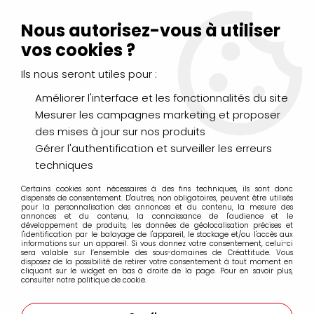
Livraison Mondial Relay offerte à partir de 99€ d'achats
(France, Belgique et Luxembourg)
Nous autorisez-vous à utiliser
Service client
Le Mans
02 43 43 95 56
ou par
mail
vos cookies ?
Ils nous seront utiles pour :
0
Améliorer l'interface et les fonctionnalités du site
Mesurer les campagnes marketing et proposer
Accueil
>
DESSIN & ARTS GRAPHIQUES
>
Marqueurs Acrylique
>
des mises à jour sur nos produits
Marqueurs acrylique Molotow
>
Marqueurs Molotow 127HS 2mm
>
MOLOTOW 127HS ONE4ALL
Gérer l'authentification et surveiller les erreurs
2MM BLEU CERAMIC PASTEL 202
techniques
Certains cookies sont nécessaires à des fins techniques, ils sont donc
dispensés de consentement. D'autres, non obligatoires, peuvent être utilisés
pour la personnalisation des annonces et du contenu, la mesure des
annonces et du contenu, la connaissance de l'audience et le
développement de produits, les données de géolocalisation précises et
l'identification par le balayage de l'appareil, le stockage et/ou l'accès aux
informations sur un appareil. Si vous donnez votre consentement, celui-ci
sera valable sur l’ensemble des sous-domaines de Créattitude. Vous
disposez de la possibilité de retirer votre consentement à tout moment en
cliquant sur le widget en bas à droite de la page. Pour en savoir plus,
consulter notre politique de cookie.