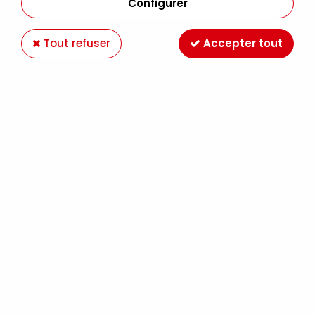
Configurer
Tout refuser
Accepter tout
MOLOTOW 127HS ONE4ALL 2MM ARGENT
METAL 227
Soyez le premier à donner votre avis !