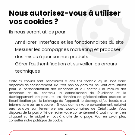
Livraison Mondial Relay offerte à partir de 99€ d'achats
(France, Belgique et Luxembourg)
Nous autorisez-vous à utiliser
Service client
Le Mans
02 43 43 95 56
ou par
mail
vos cookies ?
Ils nous seront utiles pour :
0
Améliorer l'interface et les fonctionnalités du site
Mesurer les campagnes marketing et proposer
Accueil
>
DESSIN & ARTS GRAPHIQUES
>
Marqueurs Acrylique
>
des mises à jour sur nos produits
Marqueurs acrylique Molotow
>
Marqueurs Molotow 127HS 2mm
>
MOLOTOW 127HS ONE4ALL
Gérer l'authentification et surveiller les erreurs
2MM ARGENT METAL 227
techniques
Certains cookies sont nécessaires à des fins techniques, ils sont donc
dispensés de consentement. D'autres, non obligatoires, peuvent être utilisés
pour la personnalisation des annonces et du contenu, la mesure des
annonces et du contenu, la connaissance de l'audience et le
développement de produits, les données de géolocalisation précises et
l'identification par le balayage de l'appareil, le stockage et/ou l'accès aux
informations sur un appareil. Si vous donnez votre consentement, celui-ci
sera valable sur l’ensemble des sous-domaines de Créattitude. Vous
disposez de la possibilité de retirer votre consentement à tout moment en
cliquant sur le widget en bas à droite de la page. Pour en savoir plus,
consulter notre politique de cookie.