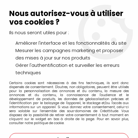
Livraison Mondial Relay offerte à partir de 99€ d'achats
(France, Belgique et Luxembourg)
Nous autorisez-vous à utiliser
Service client
Le Mans
02 43 43 95 56
ou par
mail
vos cookies ?
Ils nous seront utiles pour :
0
Améliorer l'interface et les fonctionnalités du site
Mesurer les campagnes marketing et proposer
Accueil
>
DESSIN & ARTS GRAPHIQUES
>
Marqueurs Acrylique
>
des mises à jour sur nos produits
Marqueurs acrylique Molotow
>
Marqueurs Molotow 127HS-CO 1.5mm
>
MOLOTOW 127HS-CO
Gérer l'authentification et surveiller les erreurs
ONE4ALL 1.5MM ROUGE TRAFIC 013
techniques
Certains cookies sont nécessaires à des fins techniques, ils sont donc
dispensés de consentement. D'autres, non obligatoires, peuvent être utilisés
pour la personnalisation des annonces et du contenu, la mesure des
annonces et du contenu, la connaissance de l'audience et le
développement de produits, les données de géolocalisation précises et
l'identification par le balayage de l'appareil, le stockage et/ou l'accès aux
informations sur un appareil. Si vous donnez votre consentement, celui-ci
sera valable sur l’ensemble des sous-domaines de Créattitude. Vous
disposez de la possibilité de retirer votre consentement à tout moment en
cliquant sur le widget en bas à droite de la page. Pour en savoir plus,
consulter notre politique de cookie.