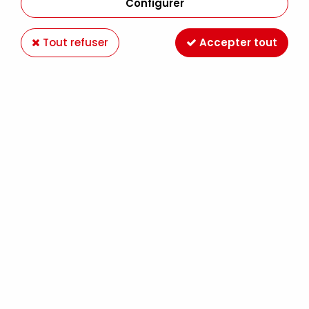
Configurer
Tout refuser
Accepter tout
MOLOTOW 127HS-CO ONE4ALL 1.5MM ROUGE
TRAFIC 013
Soyez le premier à donner votre avis !