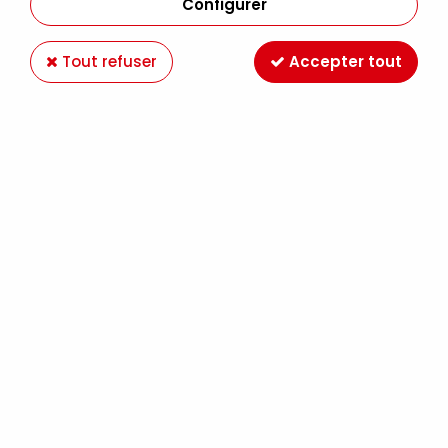
Configurer
Tout refuser
Accepter tout
MOLOTOW 127HS-CO ONE4ALL 1.5MM ROSE
NEON 200
Soyez le premier à donner votre avis !