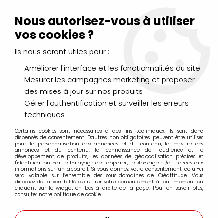
Livraison Mondial Relay offerte à partir de 99€ d'achats
(France, Belgique et Luxembourg)
Nous autorisez-vous à utiliser
Service client
Le Mans
02 43 43 95 56
ou par
mail
vos cookies ?
Ils nous seront utiles pour :
0
Améliorer l'interface et les fonctionnalités du site
Mesurer les campagnes marketing et proposer
Accueil
>
DESSIN & ARTS GRAPHIQUES
>
Marqueurs Acrylique
>
des mises à jour sur nos produits
Marqueurs acrylique Molotow
>
Marqueurs Molotow 127HS-CO 1.5mm
>
MOLOTOW 127HS-CO
Gérer l'authentification et surveiller les erreurs
ONE4ALL 1.5MM ROSE NEON 200
techniques
Certains cookies sont nécessaires à des fins techniques, ils sont donc
dispensés de consentement. D'autres, non obligatoires, peuvent être utilisés
pour la personnalisation des annonces et du contenu, la mesure des
annonces et du contenu, la connaissance de l'audience et le
développement de produits, les données de géolocalisation précises et
l'identification par le balayage de l'appareil, le stockage et/ou l'accès aux
informations sur un appareil. Si vous donnez votre consentement, celui-ci
sera valable sur l’ensemble des sous-domaines de Créattitude. Vous
disposez de la possibilité de retirer votre consentement à tout moment en
cliquant sur le widget en bas à droite de la page. Pour en savoir plus,
consulter notre politique de cookie.