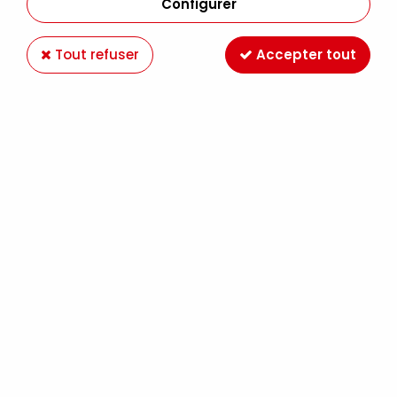
Configurer
Tout refuser
Accepter tout
MOLOTOW 127HS-CO ONE4ALL 1.5MM PECHE
PASTEL 117
Soyez le premier à donner votre avis !