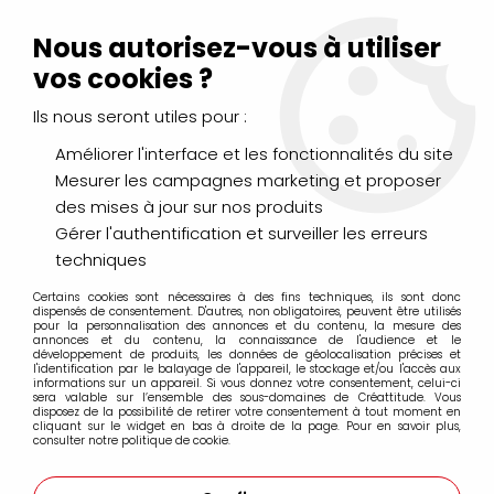
Livraison Mondial Relay offerte à partir de 99€ d'achats
(France, Belgique et Luxembourg)
Nous autorisez-vous à utiliser
Service client
Le Mans
02 43 43 95 56
ou par
mail
vos cookies ?
Ils nous seront utiles pour :
0
Améliorer l'interface et les fonctionnalités du site
Mesurer les campagnes marketing et proposer
Accueil
>
DESSIN & ARTS GRAPHIQUES
>
Marqueurs Acrylique
>
des mises à jour sur nos produits
Marqueurs acrylique Molotow
>
Marqueurs Molotow 127HS-CO 1.5mm
>
MOLOTOW 127HS-CO
Gérer l'authentification et surveiller les erreurs
ONE4ALL 1.5MM PECHE PASTEL 117
techniques
Certains cookies sont nécessaires à des fins techniques, ils sont donc
dispensés de consentement. D'autres, non obligatoires, peuvent être utilisés
pour la personnalisation des annonces et du contenu, la mesure des
annonces et du contenu, la connaissance de l'audience et le
développement de produits, les données de géolocalisation précises et
l'identification par le balayage de l'appareil, le stockage et/ou l'accès aux
informations sur un appareil. Si vous donnez votre consentement, celui-ci
sera valable sur l’ensemble des sous-domaines de Créattitude. Vous
disposez de la possibilité de retirer votre consentement à tout moment en
cliquant sur le widget en bas à droite de la page. Pour en savoir plus,
consulter notre politique de cookie.