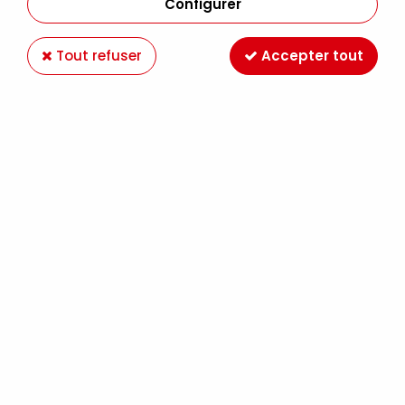
Configurer
Tout refuser
Accepter tout
MOLOTOW 127HS-CO ONE4ALL 1.5MM JAUNE
FLUO 220
Soyez le premier à donner votre avis !