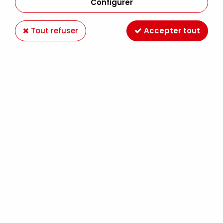
Configurer
Tout refuser
Accepter tout
MEDIUM TRANSFERT 100GR
Soyez le premier à donner votre avis !
5
,
90
€
TTC