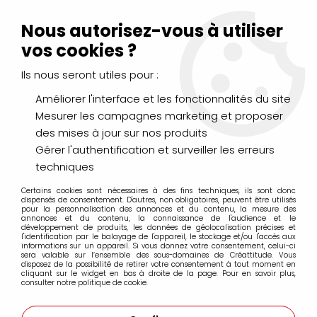
Livraison Mondial Relay offerte à partir de 99€ d'achats
(France, Belgique et Luxembourg)
Nous autorisez-vous à utiliser
Service client
Le Mans
02 43 43 95 56
ou par
mail
vos cookies ?
Ils nous seront utiles pour :
0
Améliorer l'interface et les fonctionnalités du site
Mesurer les campagnes marketing et proposer
Accueil
>
AÉROGRAPHIE & MODÉLISME
>
Diorama Effects 200ml
des mises à jour sur nos produits
>
MEDITERRANEAN BLUE 200ML
Gérer l'authentification et surveiller les erreurs
techniques
Certains cookies sont nécessaires à des fins techniques, ils sont donc
dispensés de consentement. D'autres, non obligatoires, peuvent être utilisés
pour la personnalisation des annonces et du contenu, la mesure des
annonces et du contenu, la connaissance de l'audience et le
développement de produits, les données de géolocalisation précises et
l'identification par le balayage de l'appareil, le stockage et/ou l'accès aux
informations sur un appareil. Si vous donnez votre consentement, celui-ci
sera valable sur l’ensemble des sous-domaines de Créattitude. Vous
disposez de la possibilité de retirer votre consentement à tout moment en
cliquant sur le widget en bas à droite de la page. Pour en savoir plus,
consulter notre politique de cookie.