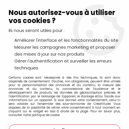
Livraison Mondial Relay offerte à partir de 99€ d'achats
(France, Belgique et Luxembourg)
Nous autorisez-vous à utiliser
Service client
Le Mans
02 43 43 95 56
ou par
mail
vos cookies ?
Ils nous seront utiles pour :
0
Améliorer l'interface et les fonctionnalités du site
Mesurer les campagnes marketing et proposer
Accueil
>
DESSIN & ARTS GRAPHIQUES
>
Marqueurs Acrylique
>
des mises à jour sur nos produits
Marqueurs acrylique Liquitex
>
Pointe 15mm
>
MARQUEUR
ACRYLIQUE LIQUITEX 15MM ROUGE
Gérer l'authentification et surveiller les erreurs
techniques
Certains cookies sont nécessaires à des fins techniques, ils sont donc
dispensés de consentement. D'autres, non obligatoires, peuvent être utilisés
pour la personnalisation des annonces et du contenu, la mesure des
annonces et du contenu, la connaissance de l'audience et le
développement de produits, les données de géolocalisation précises et
l'identification par le balayage de l'appareil, le stockage et/ou l'accès aux
informations sur un appareil. Si vous donnez votre consentement, celui-ci
sera valable sur l’ensemble des sous-domaines de Créattitude. Vous
disposez de la possibilité de retirer votre consentement à tout moment en
cliquant sur le widget en bas à droite de la page. Pour en savoir plus,
consulter notre politique de cookie.