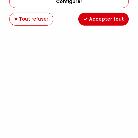
Configurer
Tout refuser
Accepter tout
MARQUEUR ACRYLIQUE LIQUITEX 15MM ROUGE
Soyez le premier à donner votre avis !
9
,
69
€