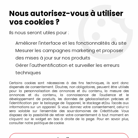
Livraison Mondial Relay offerte à partir de 99€ d'achats
(France, Belgique et Luxembourg)
Nous autorisez-vous à utiliser
Service client
Le Mans
02 43 43 95 56
ou par
mail
vos cookies ?
Ils nous seront utiles pour :
0
Améliorer l'interface et les fonctionnalités du site
Mesurer les campagnes marketing et proposer
Accueil
>
DESSIN & ARTS GRAPHIQUES
>
Marqueurs Acrylique
>
des mises à jour sur nos produits
Marqueurs acrylique Liquitex
>
Pointe 15mm
>
MARQUEUR
ACRYLIQUE LIQUITEX 15MM ROSE ECLATANT
Gérer l'authentification et surveiller les erreurs
techniques
Certains cookies sont nécessaires à des fins techniques, ils sont donc
dispensés de consentement. D'autres, non obligatoires, peuvent être utilisés
pour la personnalisation des annonces et du contenu, la mesure des
annonces et du contenu, la connaissance de l'audience et le
développement de produits, les données de géolocalisation précises et
l'identification par le balayage de l'appareil, le stockage et/ou l'accès aux
informations sur un appareil. Si vous donnez votre consentement, celui-ci
sera valable sur l’ensemble des sous-domaines de Créattitude. Vous
disposez de la possibilité de retirer votre consentement à tout moment en
cliquant sur le widget en bas à droite de la page. Pour en savoir plus,
consulter notre politique de cookie.