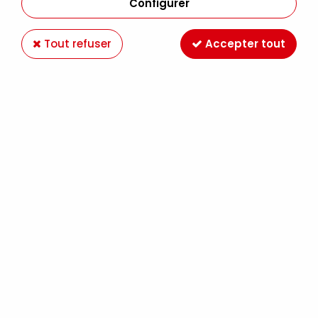
Configurer
Tout refuser
Accepter tout
MARQUEUR ACRYLIQUE LIQUITEX 15MM ROSE
ECLATANT
Soyez le premier à donner votre avis !