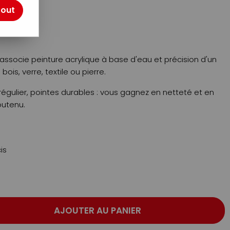
otre avis !
tout
 associe peinture acrylique à base d'eau et précision d'un
bois, verre, textile ou pierre.
gulier, pointes durables : vous gagnez en netteté et en
outenu.
is
AJOUTER AU PANIER