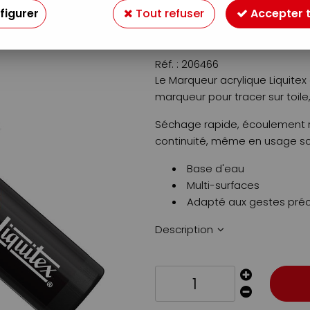
Soyez le premier à donner v
figurer
Tout refuser
Accepter 
9
,
69
€
TTC
Réf. :
206466
Le Marqueur acrylique Liquitex
marqueur pour tracer sur toile, 
Séchage rapide, écoulement ré
continuité, même en usage s
Base d'eau
Multi-surfaces
Adapté aux gestes préc
Description