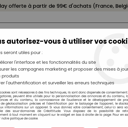
elay offerte à partir de 99€ d'achats (France, Bel
s autorisez-vous à utiliser vos cooki
us seront utiles pour :
liorer l'interface et les fonctionnalités du site
NCEAUX
CHÂSSIS
AÉROGRAPHIE
MODELAG
UTEAUX
CHEVALETS
MODÉLISME
MOULAG
urer les campagnes marketing et proposer des mises à jour
 produits
>
Marqueurs acrylique Liquitex
>
Pointe 15mm
>
MARQUEUR ACR
er l'authentification et surveiller les erreurs techniques
 cookies sont nécessaires à des fins techniques, ils sont donc dispensés de consentement. 
gatoires, peuvent être utilisés pour la personnalisation des annonces et du contenu, 
onces et du contenu, la connaissance de l'audience et le développement de produ
de géolocalisation précises et l'identification par le balayage de l'appareil, le stock
aux informations sur un appareil. Si vous donnez votre consentement, celui-ci sera va
ble des sous-domaines de Créattitude. Vous disposez de la possibilité de retir
MARQUEUR ACRY
ment à tout moment en cliquant sur le widget en bas à droite de la page. Pour en sav
 notre politique de cookie.