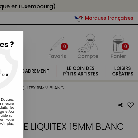
gique et Luxembourg)
Marques françaises
es ?
0
0
Favoris
Compte
Panier
E
LE COIN DES
LOISIRS
ENCADREMENT
E
P'TITS ARTISTES
CRÉATIFS
 sur
YLIQUE LIQUITEX 15MM BLANC
D'autres,
la mesure
its, les
age et/ou
lable sur
er votre
LIQUE LIQUITEX 15MM BLANC
oir plus,