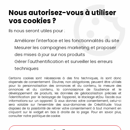
Livraison Mondial Relay offerte à partir de 99€ d'achats
(France, Belgique et Luxembourg)
Nous autorisez-vous à utiliser
Service client
Le Mans
02 43 43 95 56
ou par
mail
vos cookies ?
Ils nous seront utiles pour :
0
Améliorer l'interface et les fonctionnalités du site
Mesurer les campagnes marketing et proposer
Accueil
>
DESSIN & ARTS GRAPHIQUES
>
Feutres
>
des mises à jour sur nos produits
Feutres encre de chine FABER CASTELL
>
Sets & Coffrets Feutres PITT
>
LOT DE 12 ARTIST PEN BRUSH PITT
Gérer l'authentification et surveiller les erreurs
GRIS
techniques
Certains cookies sont nécessaires à des fins techniques, ils sont donc
dispensés de consentement. D'autres, non obligatoires, peuvent être utilisés
pour la personnalisation des annonces et du contenu, la mesure des
annonces et du contenu, la connaissance de l'audience et le
développement de produits, les données de géolocalisation précises et
l'identification par le balayage de l'appareil, le stockage et/ou l'accès aux
informations sur un appareil. Si vous donnez votre consentement, celui-ci
sera valable sur l’ensemble des sous-domaines de Créattitude. Vous
disposez de la possibilité de retirer votre consentement à tout moment en
cliquant sur le widget en bas à droite de la page. Pour en savoir plus,
consulter notre politique de cookie.