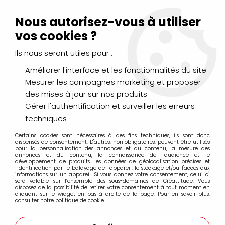
Livraison Mondial Relay offerte à partir de 99€ d'achats
(France, Belgique et Luxembourg)
Nous autorisez-vous à utiliser
Service client
Le Mans
02 43 43 95 56
ou par
mail
vos cookies ?
Ils nous seront utiles pour :
0
Améliorer l'interface et les fonctionnalités du site
Mesurer les campagnes marketing et proposer
Accueil
>
DESSIN & ARTS GRAPHIQUES
>
Feutres
>
des mises à jour sur nos produits
Feutres encre de chine FABER CASTELL
>
Sets & Coffrets Feutres PITT
>
LOT DE 12 ARTIST PEN BRUSH PITT
Gérer l'authentification et surveiller les erreurs
BASIC
techniques
Certains cookies sont nécessaires à des fins techniques, ils sont donc
dispensés de consentement. D'autres, non obligatoires, peuvent être utilisés
pour la personnalisation des annonces et du contenu, la mesure des
annonces et du contenu, la connaissance de l'audience et le
développement de produits, les données de géolocalisation précises et
l'identification par le balayage de l'appareil, le stockage et/ou l'accès aux
informations sur un appareil. Si vous donnez votre consentement, celui-ci
sera valable sur l’ensemble des sous-domaines de Créattitude. Vous
disposez de la possibilité de retirer votre consentement à tout moment en
cliquant sur le widget en bas à droite de la page. Pour en savoir plus,
consulter notre politique de cookie.