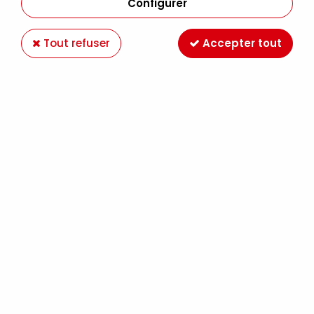
Configurer
Paiement en ligne 100%
Livraison en France et
Tout refuser
Accepter tout
sécurisé
Europe
Expédition Colissimo,
Retrait gratuit au
Mondial Relay France
magasin LE MANS
Offrez des chèques
Ateliers créatifs
cadeaux