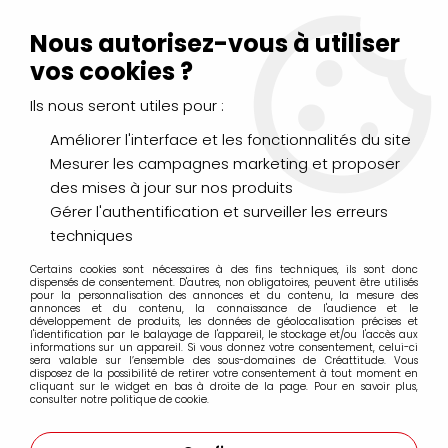
Livraison Mondial Relay offerte à partir de 99€ d'achats
(France, Belgique et Luxembourg)
Nous autorisez-vous à utiliser
Service client
Le Mans
02 43 43 95 56
ou par
mail
vos cookies ?
Ils nous seront utiles pour :
0
Améliorer l'interface et les fonctionnalités du site
Mesurer les campagnes marketing et proposer
Accueil
>
Lorelaï Design
des mises à jour sur nos produits
Gérer l'authentification et surveiller les erreurs
Produits de la marque Lorelaï Design
techniques
Certains cookies sont nécessaires à des fins techniques, ils sont donc
dispensés de consentement. D'autres, non obligatoires, peuvent être utilisés
pour la personnalisation des annonces et du contenu, la mesure des
annonces et du contenu, la connaissance de l'audience et le
Aucune correspondance trouvée
développement de produits, les données de géolocalisation précises et
l'identification par le balayage de l'appareil, le stockage et/ou l'accès aux
informations sur un appareil. Si vous donnez votre consentement, celui-ci
sera valable sur l’ensemble des sous-domaines de Créattitude. Vous
disposez de la possibilité de retirer votre consentement à tout moment en
cliquant sur le widget en bas à droite de la page. Pour en savoir plus,
consulter notre politique de cookie.