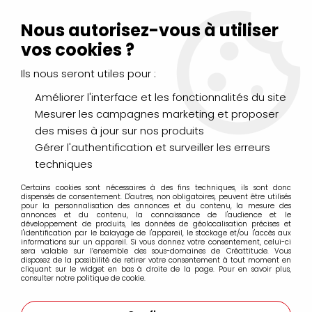
Livraison Mondial Relay offerte à partir de 99€ d'achats
(France, Belgique et Luxembourg)
Nous autorisez-vous à utiliser
Service client
Le Mans
02 43 43 95 56
ou par
mail
vos cookies ?
Ils nous seront utiles pour :
0
Améliorer l'interface et les fonctionnalités du site
Mesurer les campagnes marketing et proposer
Accueil
>
LIBRAIRIE
des mises à jour sur nos produits
Gérer l'authentification et surveiller les erreurs
LIBRAIRIE
techniques
Certains cookies sont nécessaires à des fins techniques, ils sont donc
dispensés de consentement. D'autres, non obligatoires, peuvent être utilisés
pour la personnalisation des annonces et du contenu, la mesure des
annonces et du contenu, la connaissance de l'audience et le
développement de produits, les données de géolocalisation précises et
l'identification par le balayage de l'appareil, le stockage et/ou l'accès aux
informations sur un appareil. Si vous donnez votre consentement, celui-ci
sera valable sur l’ensemble des sous-domaines de Créattitude. Vous
FILTRER
disposez de la possibilité de retirer votre consentement à tout moment en
cliquant sur le widget en bas à droite de la page. Pour en savoir plus,
consulter notre politique de cookie.