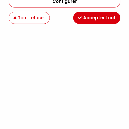
Aucune correspondance trouvée
Configurer
Tout refuser
Accepter tout
Paiement en ligne 100%
Livraison en France et
sécurisé
Europe
Expédition Colissimo,
Retrait gratuit au
Mondial Relay France
magasin LE MANS