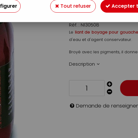
figurer
Tout refuser
Accepter 
21
,
49
€
TTC
Réf. :
N130508
Le
liant de boyage pour gouache
d'eau et d'agent conservateur.
Broyé avec les pigments, il donne
Description
Demande de renseigne