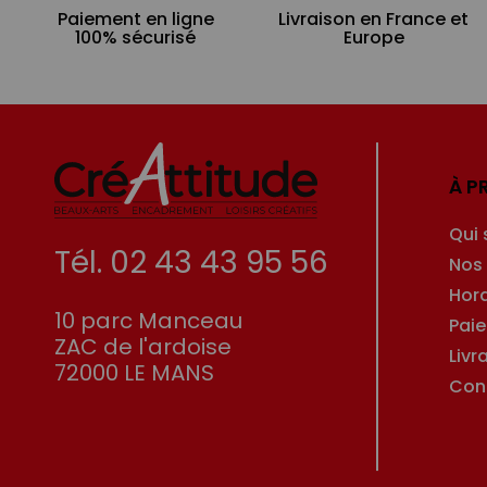
Paiement en ligne
Livraison en France et
100% sécurisé
Europe
À P
Qui
Tél. 02 43 43 95 56
Nos
Hor
10 parc Manceau
Pai
ZAC de l'ardoise
Livr
72000 LE MANS
Con