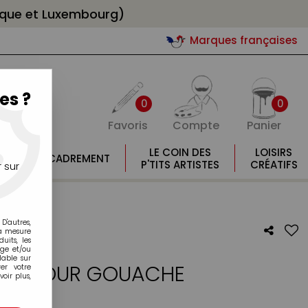
gique et Luxembourg)
Marques françaises
es ?
0
0
Favoris
Compte
Panier
E
LE COIN DES
LOISIRS
ENCADREMENT
E
P'TITS ARTISTES
CRÉATIFS
 sur
D'autres,
la mesure
its, les
age et/ou
lable sur
AGE POUR GOUACHE
er votre
oir plus,
otre avis !