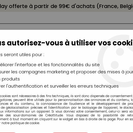
elay offerte à partir de 99€ d'achats (France, Bel
s autorisez-vous à utiliser vos cooki
us seront utiles pour :
liorer l'interface et les fonctionnalités du site
NCEAUX
CHÂSSIS
AÉROGRAPHIE
MODELAG
UTEAUX
CHEVALETS
MODÉLISME
MOULAG
urer les campagnes marketing et proposer des mises à jour
 produits
vre
>
LIANT DE BROYAGE POUR GOUACHE
er l'authentification et surveiller les erreurs techniques
 cookies sont nécessaires à des fins techniques, ils sont donc dispensés de consentement. 
gatoires, peuvent être utilisés pour la personnalisation des annonces et du contenu, 
onces et du contenu, la connaissance de l'audience et le développement de produ
de géolocalisation précises et l'identification par le balayage de l'appareil, le stock
aux informations sur un appareil. Si vous donnez votre consentement, celui-ci sera va
LIANT DE BROY
ble des sous-domaines de Créattitude. Vous disposez de la possibilité de retir
ment à tout moment en cliquant sur le widget en bas à droite de la page. Pour en sav
 notre politique de cookie.
Soyez le premier à donner v