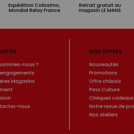
Expédition Colissimo,
Retrait gratuit au
Mondial Relay France
magasin LE MANS
ROPOS
NOS OFFRES
 sommes-nous ?
Nouveautés
 engagements
Promotions
aires Magasins
Offre châssis
ement
Pass Culture
aison
Chèques cadeaux
tactez-nous
Notre revue de pro
Nos ateliers