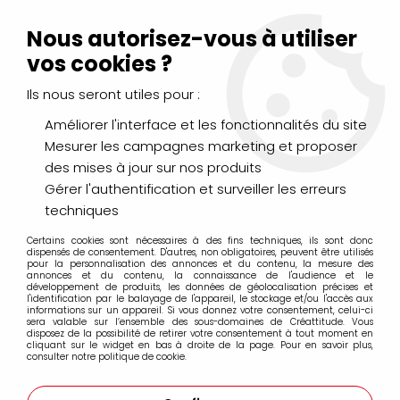
Livraison Mondial Relay offerte à partir de 99€ d'achats
(France, Belgique et Luxembourg)
Nous autorisez-vous à utiliser
Service client
Le Mans
02 43 43 95 56
ou par
mail
vos cookies ?
Ils nous seront utiles pour :
0
Améliorer l'interface et les fonctionnalités du site
Mesurer les campagnes marketing et proposer
Accueil
>
Notre revue de produits
des mises à jour sur nos produits
>
Les encres à dessiner colorées Nan-King lefranc Bourgeois
Gérer l'authentification et surveiller les erreurs
Les encres à dessiner colorées Nan-King
techniques
lefranc Bourgeois
Certains cookies sont nécessaires à des fins techniques, ils sont donc
dispensés de consentement. D'autres, non obligatoires, peuvent être utilisés
pour la personnalisation des annonces et du contenu, la mesure des
annonces et du contenu, la connaissance de l'audience et le
développement de produits, les données de géolocalisation précises et
l'identification par le balayage de l'appareil, le stockage et/ou l'accès aux
informations sur un appareil. Si vous donnez votre consentement, celui-ci
sera valable sur l’ensemble des sous-domaines de Créattitude. Vous
disposez de la possibilité de retirer votre consentement à tout moment en
cliquant sur le widget en bas à droite de la page. Pour en savoir plus,
consulter notre politique de cookie.