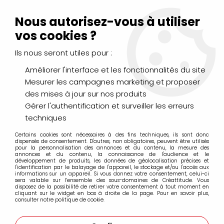
Livraison Mondial Relay offerte à partir de 99€ d'achats
(France, Belgique et Luxembourg)
Nous autorisez-vous à utiliser
Service client
Le Mans
02 43 43 95 56
ou par
mail
vos cookies ?
Ils nous seront utiles pour :
0
Améliorer l'interface et les fonctionnalités du site
Mesurer les campagnes marketing et proposer
Accueil
>
DESSIN & ARTS GRAPHIQUES
>
des mises à jour sur nos produits
Feutres fins à pointes calibrées
>
Feutres Uni Pin Fine Line
>
LE
COFFRET INITIATION MANGA
Gérer l'authentification et surveiller les erreurs
techniques
Certains cookies sont nécessaires à des fins techniques, ils sont donc
dispensés de consentement. D'autres, non obligatoires, peuvent être utilisés
pour la personnalisation des annonces et du contenu, la mesure des
annonces et du contenu, la connaissance de l'audience et le
développement de produits, les données de géolocalisation précises et
l'identification par le balayage de l'appareil, le stockage et/ou l'accès aux
informations sur un appareil. Si vous donnez votre consentement, celui-ci
sera valable sur l’ensemble des sous-domaines de Créattitude. Vous
disposez de la possibilité de retirer votre consentement à tout moment en
cliquant sur le widget en bas à droite de la page. Pour en savoir plus,
consulter notre politique de cookie.