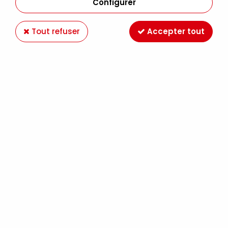
Configurer
Tout refuser
Accepter tout
LE COFFRET INITIATION MANGA
Soyez le premier à donner votre avis !
24
,
90
€
TTC