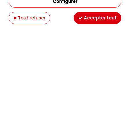
Configurer
Tout refuser
Accepter tout
LAME CUTTER 45
Soyez le premier à donner votre avis !
7
,
99
€
TTC