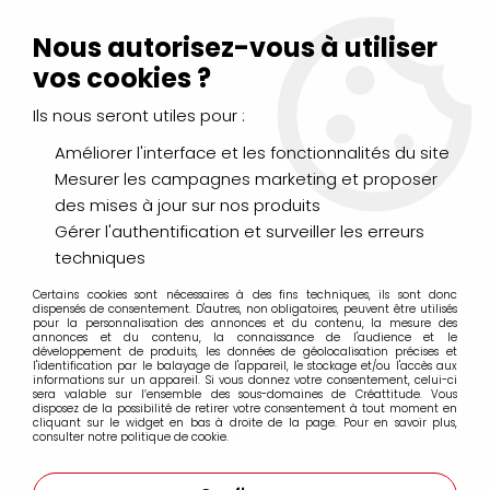
Livraison Mondial Relay offerte à partir de 99€ d'achats
(France, Belgique et Luxembourg)
Nous autorisez-vous à utiliser
Service client
Le Mans
02 43 43 95 56
ou par
mail
vos cookies ?
Ils nous seront utiles pour :
0
Améliorer l'interface et les fonctionnalités du site
Mesurer les campagnes marketing et proposer
Accueil
>
ENCADREMENT
>
Outils de coupe & Accessoires
>
des mises à jour sur nos produits
LAME CUTTER 45
Gérer l'authentification et surveiller les erreurs
techniques
Certains cookies sont nécessaires à des fins techniques, ils sont donc
dispensés de consentement. D'autres, non obligatoires, peuvent être utilisés
pour la personnalisation des annonces et du contenu, la mesure des
annonces et du contenu, la connaissance de l'audience et le
développement de produits, les données de géolocalisation précises et
l'identification par le balayage de l'appareil, le stockage et/ou l'accès aux
informations sur un appareil. Si vous donnez votre consentement, celui-ci
sera valable sur l’ensemble des sous-domaines de Créattitude. Vous
disposez de la possibilité de retirer votre consentement à tout moment en
cliquant sur le widget en bas à droite de la page. Pour en savoir plus,
consulter notre politique de cookie.