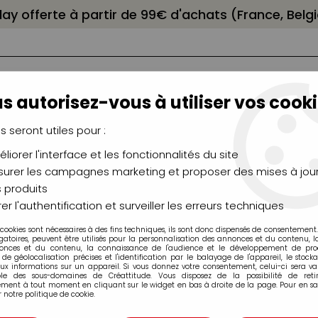
elay offerte à partir de 99€ d'achats (France, Bel
s autorisez-vous à utiliser vos cooki
us seront utiles pour :
liorer l'interface et les fonctionnalités du site
NCEAUX
CHÂSSIS
AÉROGRAPHIE
MODELAG
UTEAUX
CHEVALETS
MODÉLISME
MOULAG
urer les campagnes marketing et proposer des mises à jour
 produits
r synthétique imitation Petit Gris
>
ISABEY PINCEAU ROND ISACO
er l'authentification et surveiller les erreurs techniques
 cookies sont nécessaires à des fins techniques, ils sont donc dispensés de consentement. 
gatoires, peuvent être utilisés pour la personnalisation des annonces et du contenu, 
onces et du contenu, la connaissance de l'audience et le développement de produ
de géolocalisation précises et l'identification par le balayage de l'appareil, le stock
aux informations sur un appareil. Si vous donnez votre consentement, celui-ci sera va
ISABEY PINCEA
ble des sous-domaines de Créattitude. Vous disposez de la possibilité de retir
ment à tout moment en cliquant sur le widget en bas à droite de la page. Pour en sav
 notre politique de cookie.
PETIT GRIS