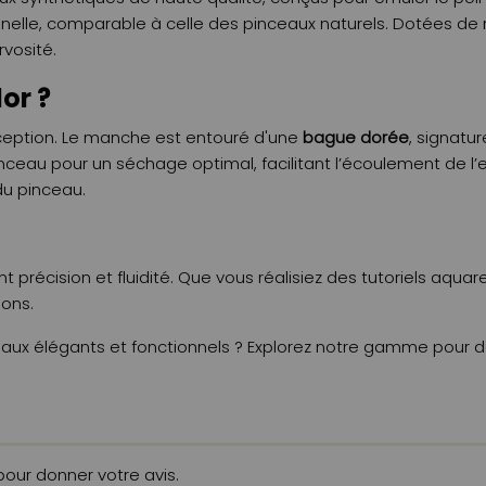
nnelle, comparable à celle des pinceaux naturels. Dotées de re
rvosité.
or ?
ception. Le manche est entouré d'une
bague dorée
, signatu
eau pour un séchage optimal, facilitant l’écoulement de l’eau 
u pinceau.
nt précision et fluidité. Que vous réalisiez des tutoriels aqua
ions.
ceaux élégants et fonctionnels ? Explorez notre gamme pour déco
 pour donner votre avis.