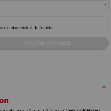
ir la disponibilité de l’article
AJOUTER AU PANIER
ion
 de petit gris du Canada. Grâce aux
fibres synthétiques