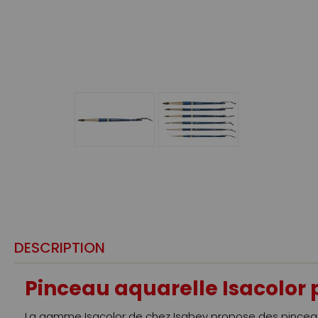
DESCRIPTION
Pinceau aquarelle Isacolor p
La gamme Isacolor de chez Isabey propose des pinceaux