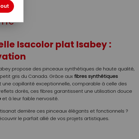
tout
otre avis !
TTC
le Isacolor plat Isabey :
vation
abey propose des pinceaux synthétiques de haute qualité,
 petit gris du Canada. Grâce aux
fibres synthétiques
t une capillarité exceptionnelle, comparable à celle des
eflets dorés, ces fibres garantissent une utilisation douce
e
et à leur faible nervosité.
artisanat derrière ces pinceaux élégants et fonctionnels ?
vrir le parfait allié de vos projets artistiques.