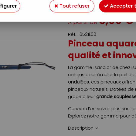
figurer
Tout refuser
Accepter 
Soyez le premier à donner v
5
,
90
€
À partir de
Réf. :
6521i.00
Pinceau aquarel
qualité et inno
La gamme Isacolor de chez Is
conçus pour émuler le poil de
ondulées
, ces pinceaux offren
pinceaux naturels. Dotées de r
grâce à leur
grande soupless
Curieux d’en savoir plus sur l’
Explorez notre gamme pour décou
Description