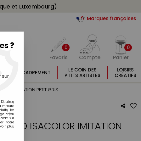
gique et Luxembourg)
Marques françaises
es ?
0
0
Favoris
Compte
Panier
E
LE COIN DES
LOISIRS
ENCADREMENT
E
P'TITS ARTISTES
CRÉATIFS
 sur
LOR IMITATION PETIT GRIS
D'autres,
la mesure
its, les
age et/ou
lable sur
U ROND ISACOLOR IMITATION
er votre
oir plus,